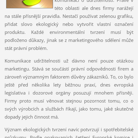
této oblasti ale dnes firmy narážejí
na stále přísnější pravidla. Nestačí používat zelenou grafiku,
přidat slovo ekologický nebo vytvořit vlastní označení
produktu. Každé environmentální tvrzení musí být
podloženo důkazy, jinak se z marketingového sdělení může
stát právní problém.
Komunikace udržitelnosti už dávno není pouze otázkou
marketingu. Stává se součástí právní odpovědnosti firem a
zároveň významným faktorem důvěry zákazníků. To, co bylo
ještě před několika lety běžnou praxí, dnes evropská
legislativa i dozorové orgány posuzují mnohem přísněji.
Firmy proto musí věnovat stejnou pozornost tomu, co o
svých výrobcích a službách říkají, jako tomu, jaké skutečné
dopady jejich činnost má.
Význam ekologických tvrzení navíc potvrzují i spotřebitelské
průzkumy. Podle opakovaných šetření Evropské komise i