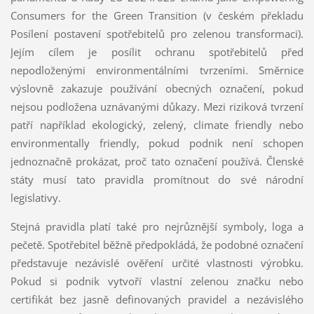
Consumers for the Green Transition (v českém překladu
Posílení postavení spotřebitelů pro zelenou transformaci).
Jejím cílem je posílit ochranu spotřebitelů před
nepodloženými environmentálními tvrzeními. Směrnice
výslovně zakazuje používání obecných označení, pokud
nejsou podložena uznávanými důkazy. Mezi riziková tvrzení
patří například ekologický, zelený, climate friendly nebo
environmentally friendly, pokud podnik není schopen
jednoznačně prokázat, proč tato označení používá. Členské
státy musí tato pravidla promítnout do své národní
legislativy.
Stejná pravidla platí také pro nejrůznější symboly, loga a
pečetě. Spotřebitel běžně předpokládá, že podobné označení
představuje nezávislé ověření určité vlastnosti výrobku.
Pokud si podnik vytvoří vlastní zelenou značku nebo
certifikát bez jasně definovaných pravidel a nezávislého