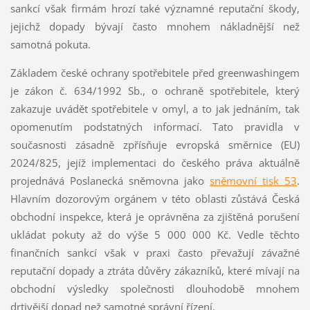
sankcí však firmám hrozí také významné reputační škody,
jejichž dopady bývají často mnohem nákladnější než
samotná pokuta.
Základem české ochrany spotřebitele před greenwashingem
je zákon č. 634/1992 Sb., o ochraně spotřebitele, který
zakazuje uvádět spotřebitele v omyl, a to jak jednáním, tak
opomenutím podstatných informací. Tato pravidla v
současnosti zásadně zpřísňuje evropská směrnice (EU)
2024/825, jejíž implementaci do českého práva aktuálně
projednává Poslanecká sněmovna jako
sněmovní tisk 53
.
Hlavním dozorovým orgánem v této oblasti zůstává Česká
obchodní inspekce, která je oprávněna za zjištěná porušení
ukládat pokuty až do výše 5 000 000 Kč. Vedle těchto
finančních sankcí však v praxi často převažují závažné
reputační dopady a ztráta důvěry zákazníků, které mívají na
obchodní výsledky společnosti dlouhodobě mnohem
drtivější dopad než samotné správní řízení.