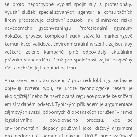
se proto nepochybně vyplatí spojit síly s profesionály.
Využití služeb specializovaných agentur a konzultačních
firem představuje efektivní způsob, jak eliminovat riziko
nevědomého greenwashingu. Profesionální agentury
dokážou provést komplexní audit stávající marketingové
komunikace, validovat environmentální tvrzení a zajistit, aby
veškeré zelené kampaně plně odpovídaly aktuálním
právním standardům, čímž pro společnost zajistí bezpečný
růst a ochrání její reputaci na trhu.
A na závěr jedno zamyšlení. V prostředí lobbingu se běžně
objevují tvrzení typu, že určité technologické řešení je
ekologičtější nebo že navrhovaná regulace povede ke snížení
emisí v daném odvětví. Typickým příkladem je argumentace
zájmových svazů, odborných či občanských sdružení v rámci
legislativního i povolovacího procesu, kde se
environmentální dopady používají jako klíčový argument
pro podporu či odmítnutí návrhů. Určitě bude zajímavé