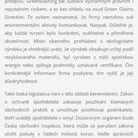
předpisů. Greenwashing tak zůstává významným právním i
reputačním rizikem, a to bez ohledu na osud Green Claims
Directive. To ovšem neznamená, že firmy nemohou své
environmentální aktivity komunikovat. Naopak. Důležité je,
aby každé tvrzení bylo konkrétní, ověřitelné a přiměřené
skutečnosti. Místo obecného prohlášení o ekologickém
výrobku je vhodnější uvést, že výrobek obsahuje určitý podíl
recyklovaného materiálu, byl vyroben s nižší spotřebou
energie nebo splňuje podmínky uznávané certifikace. Čím
konkrétnější informace firma poskytne, tím vyšší je její
důvěryhodnost.
Také česká legislativa není v této oblasti benevolentní. Zákon
o ochraně spotřebitele zakazuje používání klamavých
obchodních praktik a umožňuje postihovat podnikatele,
kteří uvádějí spotřebitele v omyl. Dozorovým orgánem bude
Česká obchodní inspekce, která může za porušení zákona
uložit pokuty v řádech milionů korun. Vedle správních