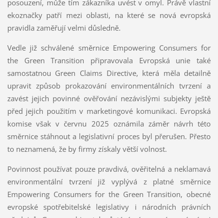
posouzení, může tím zákazníka uvést v omyl. Právě vlastní
ekoznačky patří mezi oblasti, na které se nová evropská
pravidla zaměřují velmi důsledně.
Vedle již schválené směrnice Empowering Consumers for
the Green Transition připravovala Evropská unie také
samostatnou Green Claims Directive, která měla detailně
upravit způsob prokazování environmentálních tvrzení a
zavést jejich povinné ověřování nezávislými subjekty ještě
před jejich použitím v marketingové komunikaci. Evropská
komise však v červnu 2025 oznámila záměr návrh této
směrnice stáhnout a legislativní proces byl přerušen. Přesto
to neznamená, že by firmy získaly větší volnost.
Povinnost používat pouze pravdivá, ověřitelná a neklamavá
environmentální tvrzení již vyplývá z platné směrnice
Empowering Consumers for the Green Transition, obecné
evropské spotřebitelské legislativy i národních právních