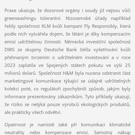
Praxe ukazuje, že dozorové orgány i soudy již nejsou vůči
greenwashingu tolerantní. Nizozemské úřady například
řešily společnost KLM kvůli kampani Fly Responsibly, která
podle nich vytvářela dojem, že létání je díky kompenzacím
emisí udržitelnou činností. Německá investiční společnost
DWS ze skupiny Deutsche Bank čelila vyšetřování kvůli
přehnaným tvrzením o udržitelném investování a v roce
2023 zaplatila ve Spojených státech pokutu ve výši 25
milionů dolarů. Společnost H&M byla nucena odstranit část
marketingové komunikace týkající se údajně udržitelných
kolekcí poté, co regulátoři zpochybnili způsob, jakým byly
informace prezentovány zákazníkům. Tyto příklady ukazují,
že riziko se netýká pouze výrobců ekologických produktů,
ale prakticky všech odvětví.
Opatrnost je namístě také při komunikaci klimatické
neutrality nebo kompenzace emisí. Samotný nákup