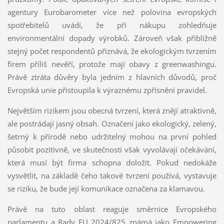
agentury Eurobarometer více než polovina evropských
spotřebitelů uvádí, že při nákupu zohledňuje
environmentální dopady výrobků. Zároveň však přibližně
stejný počet respondentů přiznává, že ekologickým tvrzením
firem příliš nevěří, protože mají obavy z greenwashingu.
Právě ztráta důvěry byla jedním z hlavních důvodů, proč
Evropská unie přistoupila k výraznému zpřísnění pravidel.
Největším rizikem jsou obecná tvrzení, která znějí atraktivně,
ale postrádají jasný obsah. Označení jako ekologický, zelený,
šetrný k přírodě nebo udržitelný mohou na první pohled
působit pozitivně, ve skutečnosti však vyvolávají očekávání,
která musí být firma schopna doložit. Pokud nedokáže
vysvětlit, na základě čeho takové tvrzení používá, vystavuje
se riziku, že bude její komunikace označena za klamavou.
Právě na tuto oblast reaguje směrnice Evropského
parlamentu a Rady EU 2024/825 známá jako Empowering