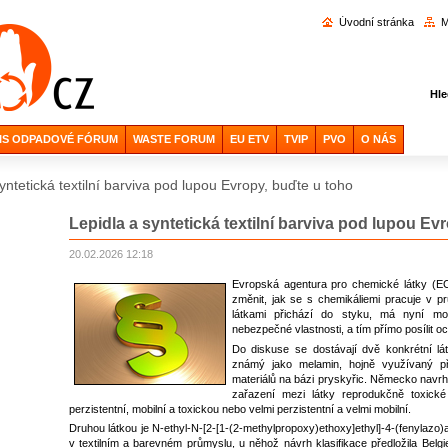
Vyhl
Úvodní stránka
M
Hle
IS ODPADOVÉ FÓRUM
WASTE FORUM
EU ETV
TVIP
PVO
O NÁS
yntetická textilní barviva pod lupou Evropy, buďte u toho
Lepidla a syntetická textilní barviva pod lupou Ev
20.02.2026 12:18
Evropská agentura pro chemické látky (EC
změnit, jak se s chemikáliemi pracuje v p
látkami přichází do styku, má nyní mož
nebezpečné vlastnosti, a tím přímo posílit oc
Do diskuse se dostávají dvě konkrétní látky
známý jako melamin, hojně využívaný při 
materiálů na bázi pryskyřic. Německo navrh
zařazení mezi látky reprodukčně toxick
perzistentní, mobilní a toxickou nebo velmi perzistentní a velmi mobilní.
Druhou látkou je N‑ethyl‑N‑[2‑[1‑(2-methylpropoxy)ethoxy]ethyl]-4-(fenylazo)
v textilním a barevném průmyslu, u něhož návrh klasifikace předložila Belgie