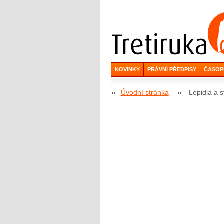
NOVINKY
PRÁVNÍ PŘEDPISY
ČASOP
Úvodní stránka
Lepidla a s