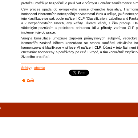
protože umožňuje bezpečně je používat v průmyslu, chránit zaměstnance a mini
Celý proces spadá do evropského rámce chemické legislativy. Harmoniz
hodnocení inherentních nebezpečných vlastností látek a určuje, jaké nebezpe
této klasifikace se pak podle nařízení CLP (Classification, Labelling and Pac
a v bezpečnostních listech, aby každý uživatel věděl, s čím pracuje. H
vědeckým poznáním a praktickou ochranou lidí a přírody, zatímco CLP po
implementuje do praxe.
Veřejná konzultace umožňuje zapojení průmyslových subjektů, vědeckých i
Komentáře zaslané během konzultace se stanou součástí oficiálního h
harmonizované klasifikace v příloze VI nařízení CLP. Účast v této fázi není j
chemikálie hodnoceny a používány po celé Evropě, a tím konkrétně zlepšit 
životního prostředí.
Štítky
:
chemie
Zpět
s.