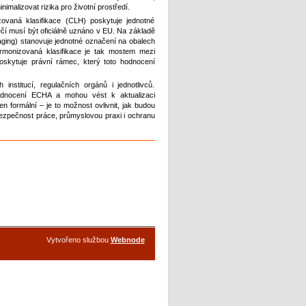
malizovat rizika pro životní prostředí.
ovaná klasifikace (CLH) poskytuje jednotné
čí musí být oficiálně uznáno v EU. Na základě
kaging) stanovuje jednotné označení na obalech
armonizovaná klasifikace je tak mostem mezi
skytuje právní rámec, který toto hodnocení
nstitucí, regulačních orgánů i jednotlivců.
odnocení ECHA a mohou vést k aktualizaci
en formální – je to možnost ovlivnit, jak budou
bezpečnost práce, průmyslovou praxi i ochranu
Vytvořeno službou
Webnode