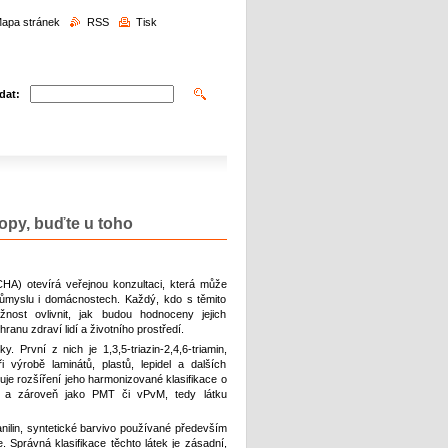
edávání
apa stránek
RSS
Tisk
dat:
ropy, buďte u toho
HA) otevírá veřejnou konzultaci, která může
růmyslu i domácnostech. Každý, kdo s těmito
nost ovlivnit, jak budou hodnoceny jejich
hranu zdraví lidí a životního prostředí.
. První z nich je 1,3,5‑triazin‑2,4,6‑triamin,
výrobě laminátů, plastů, lepidel a dalších
uje rozšíření jeho harmonizované klasifikace o
é a zároveň jako PMT či vPvM, tedy látku
anilin, syntetické barvivo používané především
. Správná klasifikace těchto látek je zásadní,