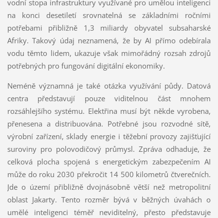
vodní stopa infrastruktury využívané pro umělou inteligenci
na konci desetiletí srovnatelná se základními ročními
potřebami přibližně 1,3 miliardy obyvatel subsaharské
Afriky. Takový údaj neznamená, že by AI přímo odebírala
vodu těmto lidem, ukazuje však mimořádný rozsah zdrojů
potřebných pro fungování digitální ekonomiky.
Neméně významná je také otázka využívání půdy. Datová
centra představují pouze viditelnou část mnohem
rozsáhlejšího systému. Elektřina musí být někde vyrobena,
přenesena a distribuována. Potřebné jsou rozvodné sítě,
výrobní zařízení, sklady energie i těžební provozy zajišťující
suroviny pro polovodičový průmysl. Zpráva odhaduje, že
celková plocha spojená s energetickým zabezpečením AI
může do roku 2030 překročit 14 500 kilometrů čtverečních.
Jde o území přibližně dvojnásobně větší než metropolitní
oblast Jakarty. Tento rozměr bývá v běžných úvahách o
umělé inteligenci téměř neviditelný, přesto představuje