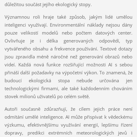
důležitou součást jejího ekologický stopy.
Významnou roli hraje také způsob, jakým lidé umělou
inteligenci využívají. Environmentální náklady nejsou dány
pouze velikostí modelů nebo počtem datových center.
Ovlivňuje je i délka generovaných odpovědí, typ
vytvářeného obsahu a frekvence používání. Textové dotazy
jsou zpravidla méně náročné než generování obrazů nebo
videí. Každá nová funkce rozšiřující možnosti AI s sebou
přináší další požadavky na výpočetní výkon. To znamená, že
budoucí ekologická stopa nebude určována jen
technologickými firmami, ale také každodenním chováním
stovek milionů uživatelů po celém světě.
Autoři současně zdůrazňují, že cílem jejich práce není
odmítání umělé inteligence. AI může přispívat k vědeckému
výzkumu, efektivnějšímu využívání energií, lepšímu řízení
dopravy, predikci extrémních meteorologických jevů i