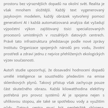
prostoru bez výraznějších dopadů na okolní svět. Realita je
však mnohem složitější. Každý text vygenerovaný
jazykovým modelem, každý obrázek vytvořený pomocí
generativní AI i každá automatizovaná analýza dat vyžadují
výpočetní výkon zajišťovaný tisíci specializovaných
procesorů umístěných v rozsáhlých datových centrech.
Právě tato infrastruktura představuje podle nové zprávy
Institutu Organizace spojených národů pro vodu, životní
prostředí a zdraví jednu z nejvíce přehlížených ekologických
výzev současnosti.
Autoři studie upozorňují, že dosavadní hodnocení dopadů
umělé inteligence se soustředilo především na emise
skleníkových plynů. Takový přístup však zachycuje pouze
část skutečného obrazu. Každá kilowatthodina elektřiny
potřebná pro provoz systémů AI je spojena nejen s
uhlíkovou stopou, ale také se spotřebou vody a využitím
půdy. Datová centra musí být nepřetržitě chlazena,