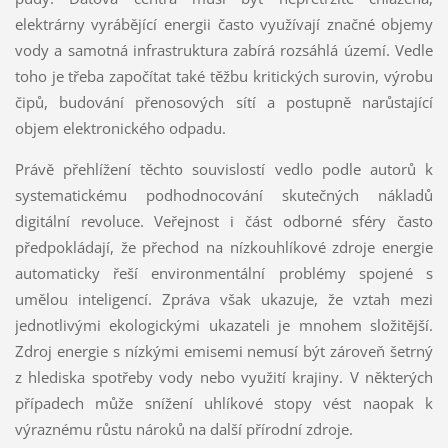
elektrárny vyrábějící energii často využívají značné objemy
vody a samotná infrastruktura zabírá rozsáhlá území. Vedle
toho je třeba započítat také těžbu kritických surovin, výrobu
čipů, budování přenosových sítí a postupně narůstající
objem elektronického odpadu.
Právě přehlížení těchto souvislostí vedlo podle autorů k
systematickému podhodnocování skutečných nákladů
digitální revoluce. Veřejnost i část odborné sféry často
předpokládají, že přechod na nízkouhlíkové zdroje energie
automaticky řeší environmentální problémy spojené s
umělou inteligencí. Zpráva však ukazuje, že vztah mezi
jednotlivými ekologickými ukazateli je mnohem složitější.
Zdroj energie s nízkými emisemi nemusí být zároveň šetrný
z hlediska spotřeby vody nebo využití krajiny. V některých
případech může snížení uhlíkové stopy vést naopak k
výraznému růstu nároků na další přírodní zdroje.