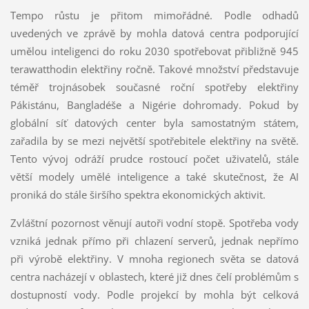
Tempo růstu je přitom mimořádné. Podle odhadů
uvedených ve zprávě by mohla datová centra podporující
umělou inteligenci do roku 2030 spotřebovat přibližně 945
terawatthodin elektřiny ročně. Takové množství představuje
téměř trojnásobek současné roční spotřeby elektřiny
Pákistánu, Bangladéše a Nigérie dohromady. Pokud by
globální síť datových center byla samostatným státem,
zařadila by se mezi největší spotřebitele elektřiny na světě.
Tento vývoj odráží prudce rostoucí počet uživatelů, stále
větší modely umělé inteligence a také skutečnost, že AI
proniká do stále širšího spektra ekonomických aktivit.
Zvláštní pozornost věnují autoři vodní stopě. Spotřeba vody
vzniká jednak přímo při chlazení serverů, jednak nepřímo
při výrobě elektřiny. V mnoha regionech světa se datová
centra nacházejí v oblastech, které již dnes čelí problémům s
dostupností vody. Podle projekcí by mohla být celková