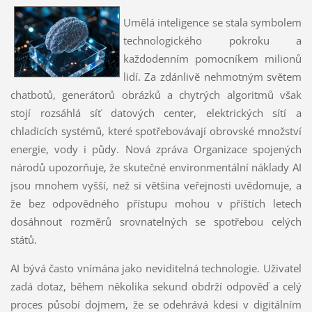
Umělá inteligence se stala symbolem
technologického pokroku a
každodenním pomocníkem milionů
lidí. Za zdánlivě nehmotným světem
chatbotů, generátorů obrázků a chytrých algoritmů však
stojí rozsáhlá síť datových center, elektrických sítí a
chladicích systémů, které spotřebovávají obrovské množství
energie, vody i půdy. Nová zpráva Organizace spojených
národů upozorňuje, že skutečné environmentální náklady AI
jsou mnohem vyšší, než si většina veřejnosti uvědomuje, a
že bez odpovědného přístupu mohou v příštích letech
dosáhnout rozměrů srovnatelných se spotřebou celých
států.
AI bývá často vnímána jako neviditelná technologie. Uživatel
zadá dotaz, během několika sekund obdrží odpověď a celý
proces působí dojmem, že se odehrává kdesi v digitálním