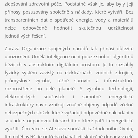
zlepšování zdravotní péče. Podstatné však je, aby byly její
přínosy posuzovány společně s náklady, které vytváří. Bez
transparentních dat o spotřebě energie, vody a materiálů
nelze odpovědně hodnotit skutečnou udržitelnost
jednotlivých řešení.
Zpráva Organizace spojených národů tak přináší důležité
upozornění. Umělá inteligence není pouze soubor algoritmů
běžících v abstraktním digitálním prostoru. Je to rozsáhlý
fyzický systém závislý na elektrárnách, vodních zdrojích,
průmyslové výrobě, těžbě surovin a infrastruktuře
rozprostřené po celé planetě. S výrobou technologií,
elektronických součástek i samotné energetické
infrastruktury navíc vznikají značné objemy odpadů včetně
nebezpečných složek, které vyžadují odpovědné nakládání v
souladu s odpadovou hierarchií do které patří i energetické
využití. Čím více se AI stává součástí každodenního života,
tím naléhavější je potřeba chápat její skutečné dopady v celé