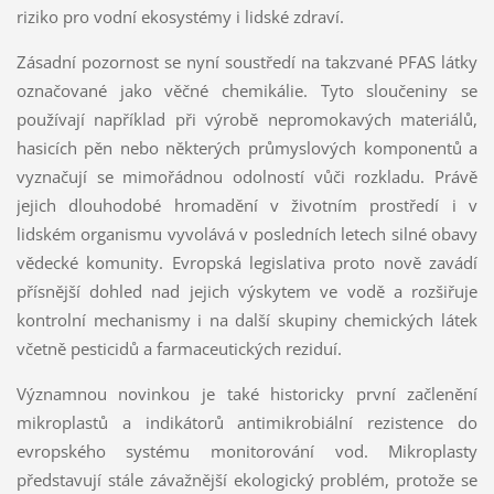
riziko pro vodní ekosystémy i lidské zdraví.
Zásadní pozornost se nyní soustředí na takzvané PFAS látky
označované jako věčné chemikálie. Tyto sloučeniny se
používají například při výrobě nepromokavých materiálů,
hasicích pěn nebo některých průmyslových komponentů a
vyznačují se mimořádnou odolností vůči rozkladu. Právě
jejich dlouhodobé hromadění v životním prostředí i v
lidském organismu vyvolává v posledních letech silné obavy
vědecké komunity. Evropská legislativa proto nově zavádí
přísnější dohled nad jejich výskytem ve vodě a rozšiřuje
kontrolní mechanismy i na další skupiny chemických látek
včetně pesticidů a farmaceutických reziduí.
Významnou novinkou je také historicky první začlenění
mikroplastů a indikátorů antimikrobiální rezistence do
evropského systému monitorování vod. Mikroplasty
představují stále závažnější ekologický problém, protože se