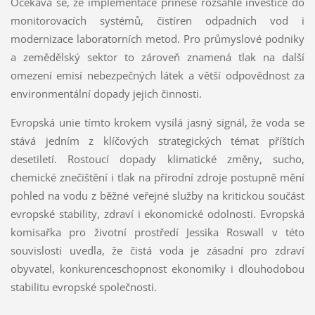
Očekává se, že implementace přinese rozsáhlé investice do
monitorovacích systémů, čistíren odpadních vod i
modernizace laboratorních metod. Pro průmyslové podniky
a zemědělský sektor to zároveň znamená tlak na další
omezení emisí nebezpečných látek a větší odpovědnost za
environmentální dopady jejich činnosti.
Evropská unie tímto krokem vysílá jasný signál, že voda se
stává jedním z klíčových strategických témat příštích
desetiletí. Rostoucí dopady klimatické změny, sucho,
chemické znečištění i tlak na přírodní zdroje postupně mění
pohled na vodu z běžné veřejné služby na kritickou součást
evropské stability, zdraví i ekonomické odolnosti. Evropská
komisařka pro životní prostředí Jessika Roswall v této
souvislosti uvedla, že čistá voda je zásadní pro zdraví
obyvatel, konkurenceschopnost ekonomiky i dlouhodobou
stabilitu evropské společnosti.