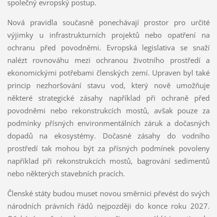
společný evropský postup.
Nová pravidla současně ponechávají prostor pro určité
výjimky u infrastrukturních projektů nebo opatření na
ochranu před povodněmi. Evropská legislativa se snaží
nalézt rovnováhu mezi ochranou životního prostředí a
ekonomickými potřebami členských zemí. Upraven byl také
princip nezhoršování stavu vod, který nově umožňuje
některé strategické zásahy například při ochraně před
povodněmi nebo rekonstrukcích mostů, avšak pouze za
podmínky přísných environmentálních záruk a dočasných
dopadů na ekosystémy. Dočasné zásahy do vodního
prostředí tak mohou být za přísných podmínek povoleny
například při rekonstrukcích mostů, bagrování sedimentů
nebo některých stavebních pracích.
Členské státy budou muset novou směrnici převést do svých
národních právních řádů nejpozději do konce roku 2027.