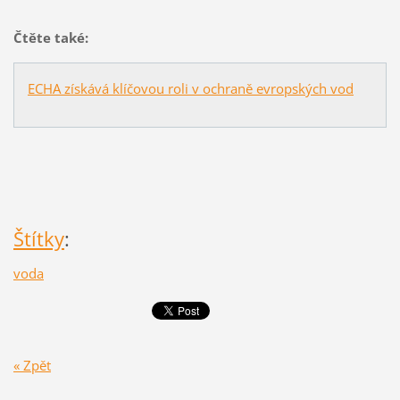
Čtěte také:
ECHA získává klíčovou roli v ochraně evropských vod
Štítky
:
voda
« Zpět