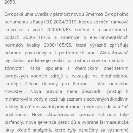
2050.
Evropská unie uvedla v platnost novou Směrnici Evropského
parlamentu a Rady (EU) 2024/3019, kterou se mění rámcová
směrnice o vodě 2000/60/ES, směrnice o podzemních
vodách 2006/118/ES a směrnice o environmentálních
normách kvality 2008/105/ES, která výrazně zpřísňuje
ochranu povrchových i podzemních vod. Aktualizovaná
legislativa představuje reakci na rostoucí environmentální i
zdravotní rizika spojená s chemickým znečištěním
evropských vodních zdrojů a navazuje na dlouhodobou
strategii Zelené dohody pro Evropu i plán nulového
znečištění. Nová pravidla mění dosavadní přístup k
monitorování vody a rozšiřují seznam sledovaných škodlivin
o látky, které dosavadní právní rámec nedokázal dostatečně
postihnout. Nově aktualizovaný seznam zahrnuje také
bisfenoly, nové generace pesticidů a vybrané farmaceutické
látky včetně analgetik, které byly označeny za významné