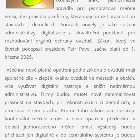
pravidla pro jednorázová měření
emisí, ale i pravidla pro firmy, která mají omezit prašnost při
stavbách i demolicích. Součástí novely je také snížení
administrativy, digitalizace a zkvalitnění podkladů pro
rozhodování orgánů ochrany ovzduší. Zákon, který ve
čtvrtek podepsal prezident Petr Pavel, začne platit od 1.
března 2025.
„Všechna nově platná opatření podle zákona o ovzduší mají
společné cíle – zlepšit kvalitu ovzduší ve městech a obcích,
více využívat digitální nástroje a snížit nadměrnou
administrativu. Firmy budou muset nově minimalizovat
prašnost na stavbách, při rekonstrukcích či demolicích, a
omezovat šíření prachu. Kromě toho zákon také rozšiřuje
kontinuální měření emisí a nová opatření především v
oblasti jednorázového měření emisí. Výsledky budou
přicházet jen digitálně a do centrálního systému je budou