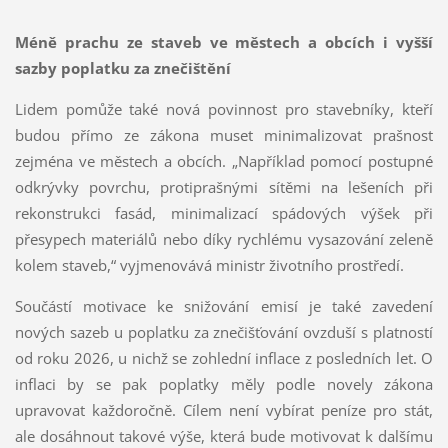
Méně prachu ze staveb ve městech a obcích i vyšší
sazby poplatku za znečištění
Lidem pomůže také nová povinnost pro stavebníky, kteří
budou přímo ze zákona muset minimalizovat prašnost
zejména ve městech a obcích. „Například pomocí postupné
odkrývky povrchu, protiprašnými sítěmi na lešeních při
rekonstrukci fasád, minimalizací spádových výšek při
přesypech materiálů nebo díky rychlému vysazování zeleně
kolem staveb,“ vyjmenovává ministr životního prostředí.
Součástí motivace ke snižování emisí je také zavedení
nových sazeb u poplatku za znečišťování ovzduší s platností
od roku 2026, u nichž se zohlední inflace z posledních let. O
inflaci by se pak poplatky měly podle novely zákona
upravovat každoročně. Cílem není vybírat peníze pro stát,
ale dosáhnout takové výše, která bude motivovat k dalšímu