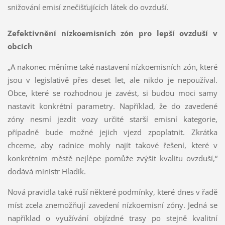
snižování emisí znečišťujících látek do ovzduší.
Zefektivnění nízkoemisních zón pro lepší ovzduší v
obcích
„A nakonec měníme také nastavení nízkoemisních zón, které
jsou v legislativě přes deset let, ale nikdo je nepoužíval.
Obce, které se rozhodnou je zavést, si budou moci samy
nastavit konkrétní parametry. Například, že do zavedené
zóny nesmí jezdit vozy určité starší emisní kategorie,
případně bude možné jejich vjezd zpoplatnit. Zkrátka
chceme, aby radnice mohly najít takové řešení, které v
konkrétním městě nejlépe pomůže zvýšit kvalitu ovzduší,“
dodává ministr Hladík.
Nová pravidla také ruší některé podmínky, které dnes v řadě
míst zcela znemožňují zavedení nízkoemisní zóny. Jedná se
například o využívání objízdné trasy po stejně kvalitní