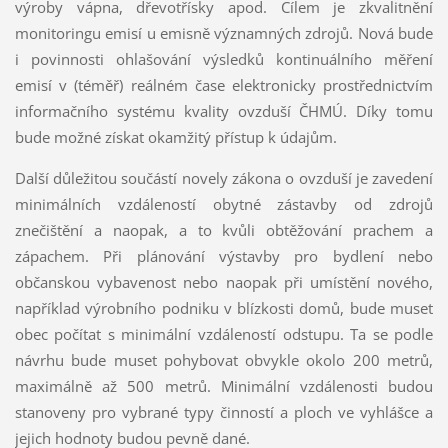
výroby vápna, dřevotřísky apod. Cílem je zkvalitnění
monitoringu emisí u emisně významných zdrojů. Nová bude
i povinnosti ohlašování výsledků kontinuálního měření
emisí v (téměř) reálném čase elektronicky prostřednictvím
informačního systému kvality ovzduší ČHMÚ. Díky tomu
bude možné získat okamžitý přístup k údajům.
Další důležitou součástí novely zákona o ovzduší je zavedení
minimálních vzdáleností obytné zástavby od zdrojů
znečištění a naopak, a to kvůli obtěžování prachem a
zápachem. Při plánování výstavby pro bydlení nebo
občanskou vybavenost nebo naopak při umístění nového,
například výrobního podniku v blízkosti domů, bude muset
obec počítat s minimální vzdáleností odstupu. Ta se podle
návrhu bude muset pohybovat obvykle okolo 200 metrů,
maximálně až 500 metrů. Minimální vzdálenosti budou
stanoveny pro vybrané typy činností a ploch ve vyhlášce a
jejich hodnoty budou pevně dané.