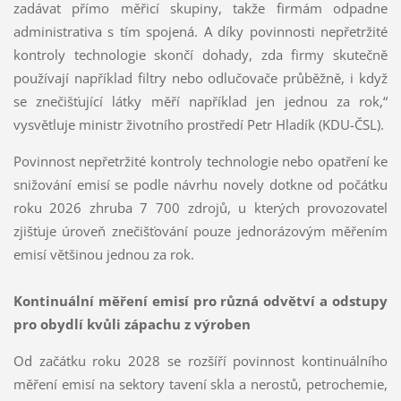
zadávat přímo měřicí skupiny, takže firmám odpadne
administrativa s tím spojená. A díky povinnosti nepřetržité
kontroly technologie skončí dohady, zda firmy skutečně
používají například filtry nebo odlučovače průběžně, i když
se znečišťující látky měří například jen jednou za rok,“
vysvětluje ministr životního prostředí Petr Hladík (KDU-ČSL).
Povinnost nepřetržité kontroly technologie nebo opatření ke
snižování emisí se podle návrhu novely dotkne od počátku
roku 2026 zhruba 7 700 zdrojů, u kterých provozovatel
zjišťuje úroveň znečišťování pouze jednorázovým měřením
emisí většinou jednou za rok.
Kontinuální měření emisí pro různá odvětví a odstupy
pro obydlí kvůli zápachu z výroben
Od začátku roku 2028 se rozšíří povinnost kontinuálního
měření emisí na sektory tavení skla a nerostů, petrochemie,