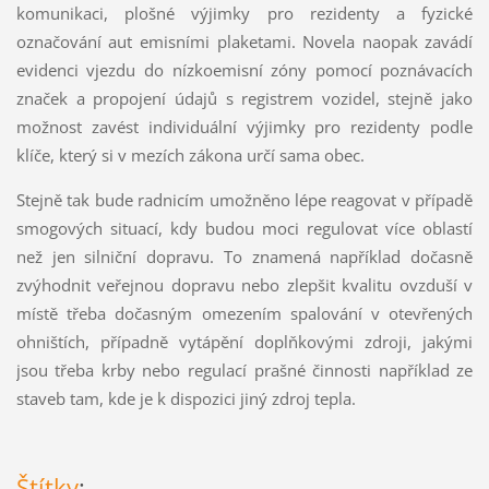
komunikaci, plošné výjimky pro rezidenty a fyzické
označování aut emisními plaketami. Novela naopak zavádí
evidenci vjezdu do nízkoemisní zóny pomocí poznávacích
značek a propojení údajů s registrem vozidel, stejně jako
možnost zavést individuální výjimky pro rezidenty podle
klíče, který si v mezích zákona určí sama obec.
Stejně tak bude radnicím umožněno lépe reagovat v případě
smogových situací, kdy budou moci regulovat více oblastí
než jen silniční dopravu. To znamená například dočasně
zvýhodnit veřejnou dopravu nebo zlepšit kvalitu ovzduší v
místě třeba dočasným omezením spalování v otevřených
ohništích, případně vytápění doplňkovými zdroji, jakými
jsou třeba krby nebo regulací prašné činnosti například ze
staveb tam, kde je k dispozici jiný zdroj tepla.
Štítky
: