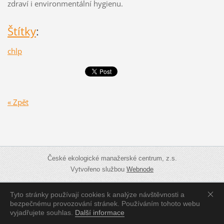
zdraví i environmentální hygienu.
Štítky
:
chlp
« Zpět
České ekologické manažerské centrum, z.s.
Vytvořeno službou
Webnode
Tyto stránky používají cookies k analýze návštěvnosti a
Zobrazit:
Mobilní verzi
|
Standardní verzi
bezpečnému provozování stránek. Používáním tohoto webu
vyjadřujete souhlas.
Další informace