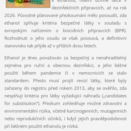
dezinfekčních přípravcích, až na rok
2026. Původně plánované přezkoumání mělo posoudit, zda
ethanol splňuje kritéria bezpečné látky v souladu s
evropským nařízením o biocidních přípravcích (BPR).
Rozhodnutí o jeho osudu se však posouvá, a definitivní
stanovisko tak přijde až v příštích dvou letech.
Ethanol je dnes považován za bezpečný a nenahraditelný
zejména pro ruční a obecnou dezinfekci, a jeho běžné
použití během pandemie či v nemocnicích se stalo
standardem. Přesto musí projít revizí látky, které byly
zařazeny do registru před rokem 2013, aby se ověřilo, zda
nesplňují kritéria pro látky vyžadující náhradu („candidates
for substitution“). Přezkum zohledňuje možné zdravotní a
environmentální rizika, včetně karcinogenních, mutagenních
nebo reprodukčních účinků, i když jejich pravděpodobnost
při běžném použití ethanolu je nízká.