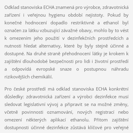
Odklad stanoviska ECHA znamená pro výrobce, zdravotnická
zařízení i veřejnou hygienu období nejistoty. Pokud by
konečné hodnocení dopadlo restriktivně a ethanol byl
označen za látku vzbuzující závažné obavy, mohlo by to vést
k omezením jeho použití v dezinfekčních prostředcích a
nutnosti hledat alternativy, které by byly stejně účinné a
dostupné. Na druhé straně přehodnocení látky je krokem k
zajištění dlouhodobé bezpečnosti pro lidi i životní prostředí
a odpovídá evropské snaze o postupnou náhradu
rizikovějších chemikálií.
Pro české prostředí má odklad stanoviska ECHA konkrétní
důsledky: zdravotnická zařízení a výrobci dezinfekce musí
sledovat legislativní vývoj a připravit se na možné změny,
včetně povinnosti oznamování, nových registrací nebo
omezení některých aplikací ethanolu. Přitom zajištění
dostupnosti účinné dezinfekce zůstává klíčové pro veřejné