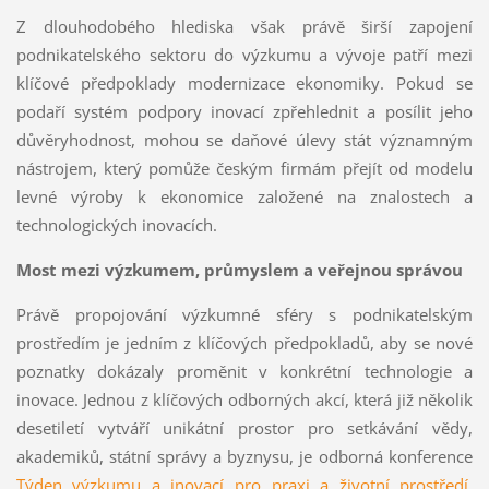
Z dlouhodobého hlediska však právě širší zapojení
podnikatelského sektoru do výzkumu a vývoje patří mezi
klíčové předpoklady modernizace ekonomiky. Pokud se
podaří systém podpory inovací zpřehlednit a posílit jeho
důvěryhodnost, mohou se daňové úlevy stát významným
nástrojem, který pomůže českým firmám přejít od modelu
levné výroby k ekonomice založené na znalostech a
technologických inovacích.
Most mezi výzkumem, průmyslem a veřejnou správou
Právě propojování výzkumné sféry s podnikatelským
prostředím je jedním z klíčových předpokladů, aby se nové
poznatky dokázaly proměnit v konkrétní technologie a
inovace. Jednou z klíčových odborných akcí, která již několik
desetiletí vytváří unikátní prostor pro setkávání vědy,
akademiků, státní správy a byznysu, je odborná konference
Týden výzkumu a inovací pro praxi a životní prostředí
,