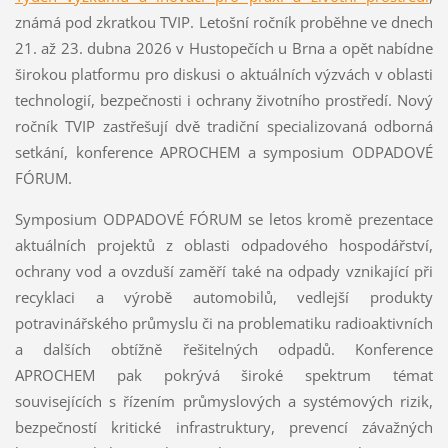
známá pod zkratkou TVIP. Letošní ročník proběhne ve dnech
21. až 23. dubna 2026 v Hustopečích u Brna a opět nabídne
širokou platformu pro diskusi o aktuálních výzvách v oblasti
technologií, bezpečnosti i ochrany životního prostředí. Nový
ročník TVIP zastřešují dvě tradiční specializovaná odborná
setkání, konference APROCHEM a symposium ODPADOVÉ
FÓRUM.
Symposium ODPADOVÉ FÓRUM se letos kromě prezentace
aktuálních projektů z oblasti odpadového hospodářství,
ochrany vod a ovzduší zaměří také na odpady vznikající při
recyklaci a výrobě automobilů, vedlejší produkty
potravinářského průmyslu či na problematiku radioaktivních
a dalších obtížně řešitelných odpadů. Konference
APROCHEM pak pokrývá široké spektrum témat
souvisejících s řízením průmyslových a systémových rizik,
bezpečností kritické infrastruktury, prevencí závažných