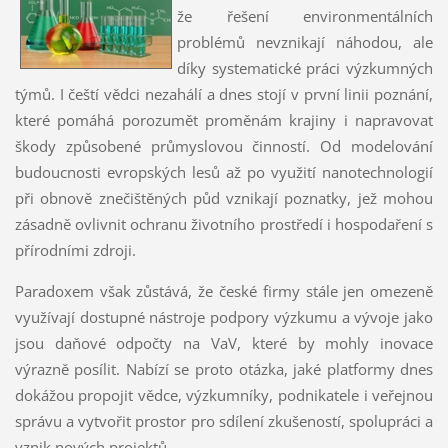
že řešení environmentálních
problémů nevznikají náhodou, ale
díky systematické práci výzkumných
týmů. I čeští vědci nezahálí a dnes stojí v první linii poznání,
které pomáhá porozumět proměnám krajiny i napravovat
škody způsobené průmyslovou činností. Od modelování
budoucnosti evropských lesů až po využití nanotechnologií
při obnově znečištěných půd vznikají poznatky, jež mohou
zásadně ovlivnit ochranu životního prostředí i hospodaření s
přírodními zdroji.
Paradoxem však zůstává, že české firmy stále jen omezeně
využívají dostupné nástroje podpory výzkumu a vývoje jako
jsou daňové odpočty na VaV, které by mohly inovace
výrazně posílit. Nabízí se proto otázka, jaké platformy dnes
dokážou propojit vědce, výzkumníky, podnikatele i veřejnou
správu a vytvořit prostor pro sdílení zkušeností, spolupráci a
vznik nových projektů.