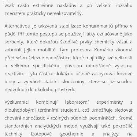
však často extrémně nákladný a při velkém rozsahu
znečištění prakticky nerealizovatelný.
Alternativou je takzvaná stabilizace kontaminantů přímo v
půdě. Při tomto postupu se používají látky označované jako
sorbenty, které dokážou škodlivé prvky chemicky vázat a
zabránit jejich mobilitě. Tým profesora Komárka zkoumá
především železné nanočástice, které mají díky své velikosti
a velkému specifickému povrchu mimořádně vysokou
reaktivitu. Tyto částice dokážou účinně zachycovat kovové
ionty a vytvářet stabilní sloučeniny, které se již snadno
neuvolňují do okolního prostředí.
Výzkumníci kombinují laboratorní experimenty s
dlouhodobými terénními studiemi, což umožňuje sledovat
chování nanočástic v reálných půdních podmínkách. Kromě
standardních analytických metod využívají také pokročilé
techniky izotopové geochemie a analýzy na