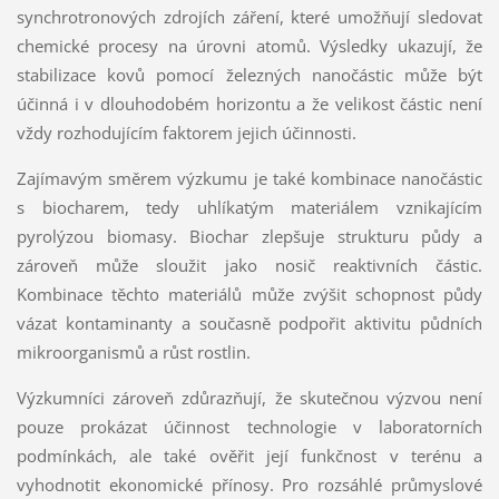
synchrotronových zdrojích záření, které umožňují sledovat
chemické procesy na úrovni atomů. Výsledky ukazují, že
stabilizace kovů pomocí železných nanočástic může být
účinná i v dlouhodobém horizontu a že velikost částic není
vždy rozhodujícím faktorem jejich účinnosti.
Zajímavým směrem výzkumu je také kombinace nanočástic
s biocharem, tedy uhlíkatým materiálem vznikajícím
pyrolýzou biomasy. Biochar zlepšuje strukturu půdy a
zároveň může sloužit jako nosič reaktivních částic.
Kombinace těchto materiálů může zvýšit schopnost půdy
vázat kontaminanty a současně podpořit aktivitu půdních
mikroorganismů a růst rostlin.
Výzkumníci zároveň zdůrazňují, že skutečnou výzvou není
pouze prokázat účinnost technologie v laboratorních
podmínkách, ale také ověřit její funkčnost v terénu a
vyhodnotit ekonomické přínosy. Pro rozsáhlé průmyslové