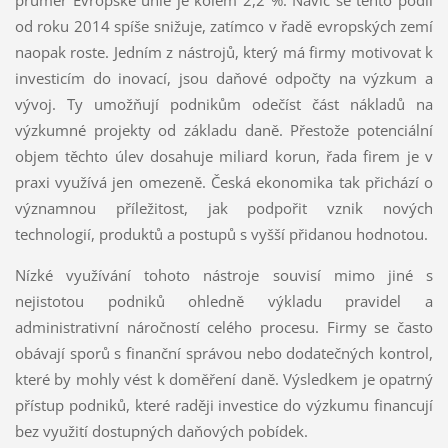
od roku 2014 spíše snižuje, zatímco v řadě evropských zemí
naopak roste. Jedním z nástrojů, který má firmy motivovat k
investicím do inovací, jsou daňové odpočty na výzkum a
vývoj. Ty umožňují podnikům odečíst část nákladů na
výzkumné projekty od základu daně. Přestože potenciální
objem těchto úlev dosahuje miliard korun, řada firem je v
praxi využívá jen omezeně. Česká ekonomika tak přichází o
významnou příležitost, jak podpořit vznik nových
technologií, produktů a postupů s vyšší přidanou hodnotou.
Nízké využívání tohoto nástroje souvisí mimo jiné s
nejistotou podniků ohledně výkladu pravidel a
administrativní náročností celého procesu. Firmy se často
obávají sporů s finanční správou nebo dodatečných kontrol,
které by mohly vést k doměření daně. Výsledkem je opatrný
přístup podniků, které raději investice do výzkumu financují
bez využití dostupných daňových pobídek.