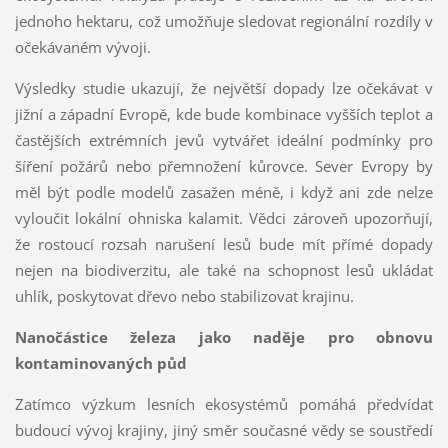
jednoho hektaru, což umožňuje sledovat regionální rozdíly v
očekávaném vývoji.
Výsledky studie ukazují, že největší dopady lze očekávat v
jižní a západní Evropě, kde bude kombinace vyšších teplot a
častějších extrémních jevů vytvářet ideální podmínky pro
šíření požárů nebo přemnožení kůrovce. Sever Evropy by
měl být podle modelů zasažen méně, i když ani zde nelze
vyloučit lokální ohniska kalamit. Vědci zároveň upozorňují,
že rostoucí rozsah narušení lesů bude mít přímé dopady
nejen na biodiverzitu, ale také na schopnost lesů ukládat
uhlík, poskytovat dřevo nebo stabilizovat krajinu.
Nanočástice železa jako naděje pro obnovu
kontaminovaných půd
Zatímco výzkum lesních ekosystémů pomáhá předvídat
budoucí vývoj krajiny, jiný směr současné vědy se soustředí