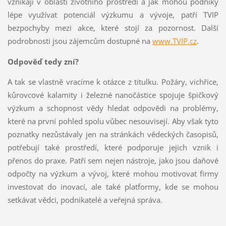
vznikají v oblasti životního prostředí a jak mohou podniky
lépe využívat potenciál výzkumu a vývoje, patří TVIP
bezpochyby mezi akce, které stojí za pozornost. Další
podrobnosti jsou zájemcům dostupné na
www.TVIP.cz
.
Odpověď tedy zní?
A tak se vlastně vracíme k otázce z titulku. Požáry, vichřice,
kůrovcové kalamity i železné nanočástice spojuje špičkový
výzkum a schopnost vědy hledat odpovědi na problémy,
které na první pohled spolu vůbec nesouvisejí. Aby však tyto
poznatky nezůstávaly jen na stránkách vědeckých časopisů,
potřebují také prostředí, které podporuje jejich vznik i
přenos do praxe. Patří sem nejen nástroje, jako jsou daňové
odpočty na výzkum a vývoj, které mohou motivovat firmy
investovat do inovací, ale také platformy, kde se mohou
setkávat vědci, podnikatelé a veřejná správa.