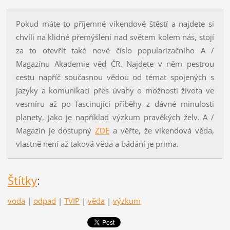
Pokud máte to příjemné víkendové štěstí a najdete si
chvíli na klidné přemýšlení nad světem kolem nás, stojí
za to otevřít také nové číslo popularizačního A /
Magazínu Akademie věd ČR. Najdete v něm pestrou
cestu napříč současnou vědou od témat spojených s
jazyky a komunikací přes úvahy o možnosti života ve
vesmíru až po fascinující příběhy z dávné minulosti
planety, jako je například výzkum pravěkých želv. A /
Magazín je dostupný
ZDE
a věřte, že víkendová věda,
vlastně není až taková věda a bádání je prima.
Štítky
:
voda
|
odpad
|
TVIP
|
věda
|
výzkum