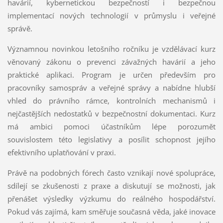
havárií, kybernetickou bezpečností i bezpečnou
implementací nových technologií v průmyslu i veřejné
správě.
Významnou novinkou letošního ročníku je vzdělávací kurz
věnovaný zákonu o prevenci závažných havárií a jeho
praktické aplikaci. Program je určen především pro
pracovníky samospráv a veřejné správy a nabídne hlubší
vhled do právního rámce, kontrolních mechanismů i
nejčastějších nedostatků v bezpečnostní dokumentaci. Kurz
má ambici pomoci účastníkům lépe porozumět
souvislostem této legislativy a posílit schopnost jejího
efektivního uplatňování v praxi.
Právě na podobných fórech často vznikají nové spolupráce,
sdílejí se zkušenosti z praxe a diskutují se možnosti, jak
přenášet výsledky výzkumu do reálného hospodářství.
Pokud vás zajímá, kam směřuje současná věda, jaké inovace