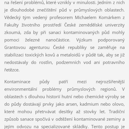
na řešení problémů, které vznikly v minulosti. Jedním z nich
je dlouhodobé znečištění půd v průmyslových oblastech.
Vědecký tým vedený profesorem Michaelem Komárkem z
Fakulty životního prostředí České zemědělské univerzity
zkoumá, zda by při sanaci kontaminovaných půd mohly
pomoci železné nanočástice. Výzkum podporovaný
Grantovou agenturou České republiky se zaměřuje na
stabilizaci toxických kovů a metaloidů v půdě tak, aby se již
nedostávaly do rostlin, podzemních vod ani potravního
řetězce.
Kontaminace půdy patří mezi nejrozšířenější
environmentální problémy průmyslových regionů. V
oblastech s dlouhou historií hutní nebo chemické výroby se
do půdy dostávají prvky jako arsen, kadmium nebo olovo,
které mohou přetrvávat desítky až stovky let. Tradiční
způsob sanace spočívá v odtěžení kontaminované zeminy a
jejím odvozu na specializované skládky. Tento postup je