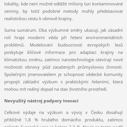
lokality, kde není možné odtěžit miliony tun kontaminované
zeminy, by totiž podobné metody mohly představovat
realistickou cestu k obnově krajiny.
Suma sumárum. Oba výzkumné směry ukazují, jak zásadní
roli hraje moderní věda při řešení environmentálních
problémů. Modelování budoucnosti evropských lesů
poskytuje klíčové informace pro adaptaci krajiny na
klimatickou změnu, zatímco nanotechnologie otevírají nové
možnosti obnovy půd zasažených průmyslovou činností.
Společným jmenovatelem je schopnost vědecké komunity
propojit základní výzkum s praktickými řešeními, která
mohou mít reálný dopad na stav životního prostředí.
Nevyužitý nástroj podpory inovací
Celkové výdaje na výzkum a vývoj v Česku dosahují
přibližně 1,8 % hrubého domácího produktu, zatímco
průměr Evropské unie je kolem 2,2 %. Navíc se tento podíl