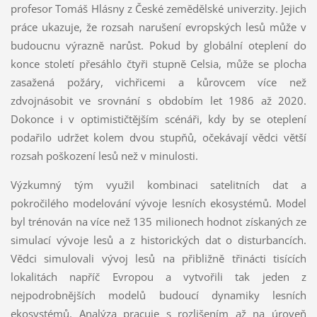
profesor Tomáš Hlásny z České zemědělské univerzity. Jejich
práce ukazuje, že rozsah narušení evropských lesů může v
budoucnu výrazně narůst. Pokud by globální oteplení do
konce století přesáhlo čtyři stupně Celsia, může se plocha
zasažená požáry, vichřicemi a kůrovcem více než
zdvojnásobit ve srovnání s obdobím let 1986 až 2020.
Dokonce i v optimističtějším scénáři, kdy by se oteplení
podařilo udržet kolem dvou stupňů, očekávají vědci větší
rozsah poškození lesů než v minulosti.
Výzkumný tým využil kombinaci satelitních dat a
pokročilého modelování vývoje lesních ekosystémů. Model
byl trénován na více než 135 milionech hodnot získaných ze
simulací vývoje lesů a z historických dat o disturbancích.
Vědci simulovali vývoj lesů na přibližně třinácti tisících
lokalitách napříč Evropou a vytvořili tak jeden z
nejpodrobnějších modelů budoucí dynamiky lesních
ekosystémů. Analýza pracuje s rozlišením až na úroveň