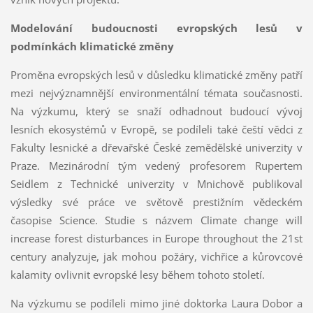
Modelování budoucnosti evropských lesů v
podmínkách klimatické změny
Proměna evropských lesů v důsledku klimatické změny patří
mezi nejvýznamnější environmentální témata současnosti.
Na výzkumu, který se snaží odhadnout budoucí vývoj
lesních ekosystémů v Evropě, se podíleli také čeští vědci z
Fakulty lesnické a dřevařské České zemědělské univerzity v
Praze. Mezinárodní tým vedený profesorem Rupertem
Seidlem z Technické univerzity v Mnichově publikoval
výsledky své práce ve světově prestižním vědeckém
časopise Science. Studie s názvem Climate change will
increase forest disturbances in Europe throughout the 21st
century analyzuje, jak mohou požáry, vichřice a kůrovcové
kalamity ovlivnit evropské lesy během tohoto století.
Na výzkumu se podíleli mimo jiné doktorka Laura Dobor a