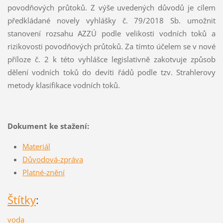
povodňových průtoků. Z výše uvedených důvodů je cílem
předkládané novely vyhlášky č. 79/2018 Sb. umožnit
stanovení rozsahu AZZÚ podle velikosti vodních toků a
rizikovosti povodňových průtoků. Za tímto účelem se v nové
příloze č. 2 k této vyhlášce legislativně zakotvuje způsob
dělení vodních toků do devíti řádů podle tzv. Strahlerovy
metody klasifikace vodních toků.
Dokument ke stažení:
Materiál
Důvodová-zpráva
Platné-znění
Štítky
:
voda