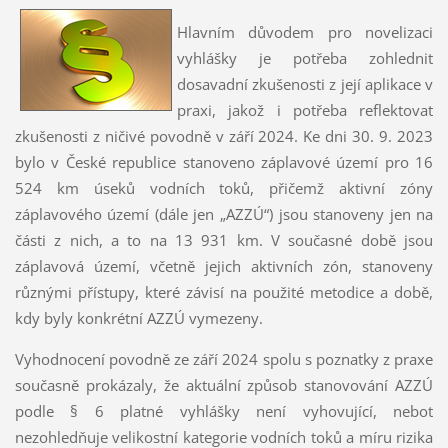
Hlavním důvodem pro novelizaci
vyhlášky je potřeba zohlednit
dosavadní zkušenosti z její aplikace v
praxi, jakož i potřeba reflektovat
zkušenosti z ničivé povodně v září 2024. Ke dni 30. 9. 2023
bylo v České republice stanoveno záplavové území pro 16
524 km úseků vodních toků, přičemž aktivní zóny
záplavového území (dále jen „AZZÚ“) jsou stanoveny jen na
části z nich, a to na 13 931 km. V současné době jsou
záplavová území, včetně jejich aktivních zón, stanoveny
různými přístupy, které závisí na použité metodice a době,
kdy byly konkrétní AZZÚ vymezeny.
Vyhodnocení povodně ze září 2024 spolu s poznatky z praxe
současně prokázaly, že aktuální způsob stanovování AZZÚ
podle § 6 platné vyhlášky není vyhovující, neboť
nezohledňuje velikostní kategorie vodních toků a míru rizika