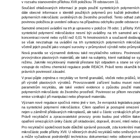
v rozsahu stanoveném přílohou XVII položkou 78 odstavcem 11.
Součástí ohlašovaných informací je popis použití syntetických polymerníc
dále obecné informace o identitě použitých polymerů pro každé jednotlivé
polymerních mikročástic uvolněných do životního prostředí. Tento odhad zahr
povinnou položkou je uvedení odkazu na případnou odchylku podle odstavce 
Samotné omezení uvádění na trh je upraveno v položce 78 odst. 1 přílohy XVI
syntetické polymerní mikročástice nesmí být uváděny na trh samotné ani
koncentraci rovné nebo vyšší než 0,01 % hmotnostních a současně dodávaj
se však nevztahuje na uvádění na trh syntetických polymerních mikročá
včetně jejich použití jako vstupní suroviny v průmyslové výrobě nebo průmys
Nová pravidla se významně dotknou také recyklačního sektoru. Povinnosti 
prvovýrobce plastových materiálů, ale také na subjekty, které nakládají se
režimu. Jakmile recyklovaný materiál přestane být odpadem a stane se výr
vstupuje do režimu chemické regulace podle REACH. Právě tento okamžik bu
právních povinností zásadní.
V praxi půjde zejména o recykláty ve formě granulátů, vloček nebo prášků, k
při výrobě plastových výrobků. Provozovatelé zařízení budou muset nov
parametrům recyklátu, ale také vedení evidence o způsobu použití materi
polymerních mikročástic do životního prostředí. Povinnost se přitom nevztah
emise vznikající při manipulaci nebo přepravě materiálu.
Význam nové regulace spočívá mimo jiné v tom, že evropská legislativa po
na syntetické polymerní mikročástice. Cílem opatření je postupné omezení j
nejen u záměrně přidávaných mikroplastů, ale také u částic vznikajících při
Právě recyklační a zpracovatelské provozy proto budou pod větším tlak
opatření omezujících úniky částic při skladování, dopravě, drcení, mletí nebo g
Pro recyklační společnosti bude důležité správně posoudit, zda konkrétní mate
mikročástic podle přílohy XVII. U některých druhů recyklátů nebo směsných
a může vyžadovat podrobnější technickou dokumentaci nebo odborné posou