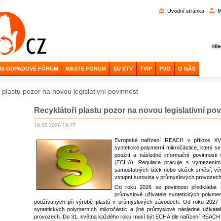
Vyhl
Úvodní stránka
M
Hle
IS ODPADOVÉ FÓRUM
WASTE FORUM
EU ETV
TVIP
PVO
O NÁS
 plastu pozor na novou legislativní povinnost
Recyklátoři plastu pozor na novou legislativní po
19.05.2026 19:27
Evropské nařízení REACH v příloze XVI
syntetické polymerní mikročástice, který se
použití a následné informační povinnosti
(ECHA). Regulace pracuje s vymezením s
samostatných látek nebo složek směsí, vče
vstupní surovina v průmyslových provozech
Od roku 2026 se povinnost předkládat 
průmyslové uživatele syntetických polymer
používaných při výrobě plastů v průmyslových závodech. Od roku 2027 se
syntetických polymerních mikročástic a jiné průmyslové následné uživatel
provozech. Do 31. května každého roku musí být ECHA dle nařízení REACH p