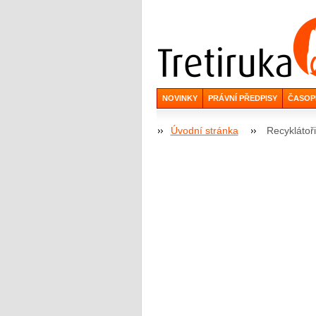
NOVINKY
PRÁVNÍ PŘEDPISY
ČASOP
Úvodní stránka
Recyklátoři