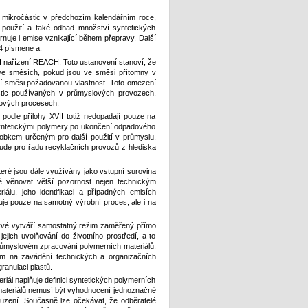
h mikročástic v předchozím kalendářním roce,
 použití a také odhad množství syntetických
nuje i emise vznikající během přepravy. Další
4 písmene a.
I nařízení REACH. Toto ustanovení stanoví, že
 ve směsích, pokud jsou ve směsi přítomny v
í směsi požadovanou vlastnost. Toto omezení
stic používaných v průmyslových provozech,
lových procesech.
podle přílohy XVII totiž nedopadají pouze na
 syntetickými polymery po ukončení odpadového
obkem určeným pro další použití v průmyslu,
de pro řadu recyklačních provozů z hlediska
teré jsou dále využívány jako vstupní surovina
ě věnovat větší pozornost nejen technickým
álu, jeho identifikaci a případných emisích
uje pouze na samotný výrobní proces, ale i na
prvé vytváří samostatný režim zaměřený přímo
ejich uvolňování do životního prostředí, a to
 průmyslovém zpracování polymerních materiálů.
em na zavádění technických a organizačních
ranulaci plastů.
riál naplňuje definici syntetických polymerních
 materiálů nemusí být vyhodnocení jednoznačné
zení. Současně lze očekávat, že odběratelé