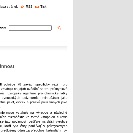
edávání
apa stránek
RSS
Tisk
dat:
vinnost
I položce 78 zavádí specifický režim pro
 vztahuje na jejich uvádění na trh, průmyslové
 vůči Evropské agentuře pro chemické látky
yntetických polymerních mikročástic jako
tně pelet, vloček a prášků používaných jako
.
informace vztahuje na výrobce a následné
ních mikročástic ve formě vstupních surovin
 tato povinnost rozšiřuje na další výrobce
e, kteří tyto látky používají v průmyslových
ředloženy údaje za předchozí kalendářní rok