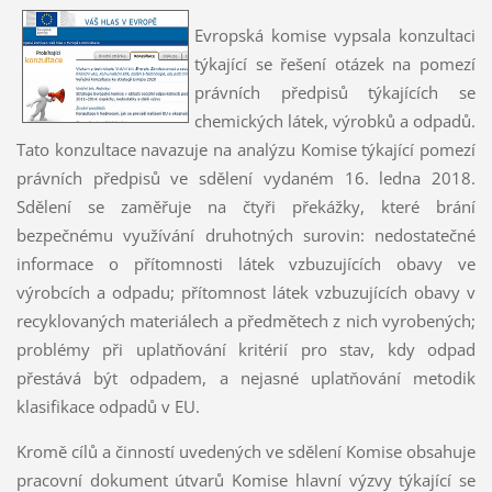
Evropská komise vypsala konzultaci
týkající se řešení otázek na pomezí
právních předpisů týkajících se
chemických látek, výrobků a odpadů.
Tato konzultace navazuje na analýzu Komise týkající pomezí
právních předpisů ve sdělení vydaném 16. ledna 2018.
Sdělení se zaměřuje na čtyři překážky, které brání
bezpečnému využívání druhotných surovin: nedostatečné
informace o přítomnosti látek vzbuzujících obavy ve
výrobcích a odpadu; přítomnost látek vzbuzujících obavy v
recyklovaných materiálech a předmětech z nich vyrobených;
problémy při uplatňování kritérií pro stav, kdy odpad
přestává být odpadem, a nejasné uplatňování metodik
klasifikace odpadů v EU.
Kromě cílů a činností uvedených ve sdělení Komise obsahuje
pracovní dokument útvarů Komise hlavní výzvy týkající se