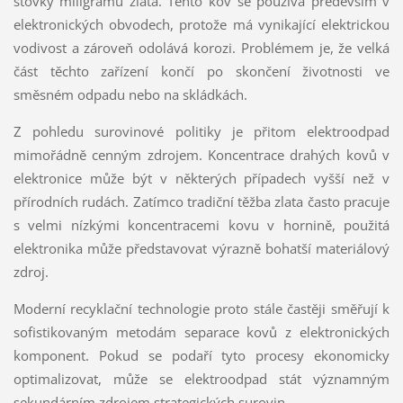
stovky miligramů zlata. Tento kov se používá především v
elektronických obvodech, protože má vynikající elektrickou
vodivost a zároveň odolává korozi. Problémem je, že velká
část těchto zařízení končí po skončení životnosti ve
směsném odpadu nebo na skládkách.
Z pohledu surovinové politiky je přitom elektroodpad
mimořádně cenným zdrojem. Koncentrace drahých kovů v
elektronice může být v některých případech vyšší než v
přírodních rudách. Zatímco tradiční těžba zlata často pracuje
s velmi nízkými koncentracemi kovu v hornině, použitá
elektronika může představovat výrazně bohatší materiálový
zdroj.
Moderní recyklační technologie proto stále častěji směřují k
sofistikovaným metodám separace kovů z elektronických
komponent. Pokud se podaří tyto procesy ekonomicky
optimalizovat, může se elektroodpad stát významným
sekundárním zdrojem strategických surovin.