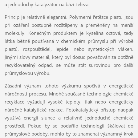
a jednoduchý katalyzátor na bázi železa.
Princip je relativně elegantní. Polymerní řetězce plastu jsou
při ozáření postupně rozštěpeny a přeměněny na menší
molekuly. Konečným produktem je kyselina octová, tedy
látka běžně používaná v chemickém průmyslu při výrobě
plastů, rozpouštědel, lepidel nebo syntetických vláken.
Jinými slovy materiál, který byl dosud považován za obtížně
recyklovatelný odpad, se může stát surovinou pro další
průmyslovou výrobu.
Zásadní význam tohoto výzkumu spočívá v energetické
náročnosti procesu. Mnohé současné technologie chemické
recyklace vyžadují vysoké teploty, tlak nebo energeticky
náročné katalytické reakce. Fotokatalytický přístup naopak
využívá energii slunce a relativně jednoduché chemické
prostředí. Pokud by se podařilo technologii škálovat do
průmyslové podoby, mohlo by to znamenat významný krok