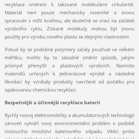
recyklace směrem k takzvané molekulární cirkularitě.
Materiál není pouze mechanicky rozemlet a znovu
zpracován s nižší kvalitou, ale skutečně se vrací na začátek
výrobního cyklu. Získané molekuly mohou být znovu
použity pro výrobu nového plastu se stejnými vlastnostmi.
Pokud by se podobné polymery začaly používat ve velkém
měřítku, mohlo by to zásadně změnit způsob, jakým
průmysl přemýšlí o plastových výrobcích. Namísto
materiálů určených k jednorázové výrobě a následné
likvidaci by vznikaly produkty navržené od počátku pro
opakovanou chemickou recyklaci.
Bezpečnější a účinnější recyklace baterií
Rychlý rozvoj elektromobility a akumulátorových technologií
zároveň vytváří nový environmentální problém v podobě
rostoucího množství bateriového odpadu. Vědci proto