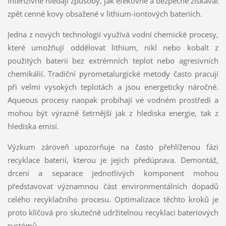
intenzivně hledají způsoby, jak efektivně a bezpečně získávat
zpět cenné kovy obsažené v lithium-iontových bateriích.
Jedna z nových technologií využívá vodní chemické procesy,
které umožňují oddělovat lithium, nikl nebo kobalt z
použitých baterií bez extrémních teplot nebo agresivních
chemikálií. Tradiční pyrometalurgické metody často pracují
při velmi vysokých teplotách a jsou energeticky náročné.
Aqueous procesy naopak probíhají ve vodném prostředí a
mohou být výrazně šetrnější jak z hlediska energie, tak z
hlediska emisí.
Výzkum zároveň upozorňuje na často přehlíženou fázi
recyklace baterií, kterou je jejich předúprava. Demontáž,
drcení a separace jednotlivých komponent mohou
představovat významnou část environmentálních dopadů
celého recyklačního procesu. Optimalizace těchto kroků je
proto klíčová pro skutečně udržitelnou recyklaci bateriových
systémů.