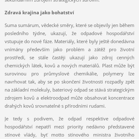
Zdravá krajina jako bohatství
Suma sumárum, vědecké směry, které se objevily jen během
posledního týdne, ukazují, že odpadové hospodářství
vstupuje do nové fáze. Materiály, které byly ještě donedávna
vnímány především jako problém a zátěž pro životní
prostředí, se stále častěji ukazují jako zdroj cenných
chemických látek, kovů a nových materiálů. Plast může být
surovinou pro průmyslové chemikálie, polymery lze
navrhovat tak, aby se po skončení životnosti rozpadly zpět
na základní molekuly, bateriový odpad se stává strategickým
zdrojem kovů a elektroodpad může obsahovat koncentrace
drahých kovů srovnatelné s přírodními rudami.
Je tedy s podivem, že odpad respektive odpadové
hospodářství nepatří mezi priority nedávno představené
stínové vlády, byť motto stínového ministra životního