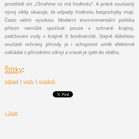
prostředí zní „Chraňme co má hodnotu“. A právě současný
vývoj vědy ukazuje, že odpady hodnotu bezpochyby mají.
Často velmi vysokou. Moderní environmentální politika
přitom nemůže spočívat pouze v ochraně krajiny,
zadržování vody v krajině či biodiverzitě. Stejně důležitou
součástí ochrany přírody je i schopnost umět efektivně
nakládat s přírodními zdroji a vracet je zpět do oběhu.
Štítky
:
odpad
|
vody
|
ovzduší
« Zpět