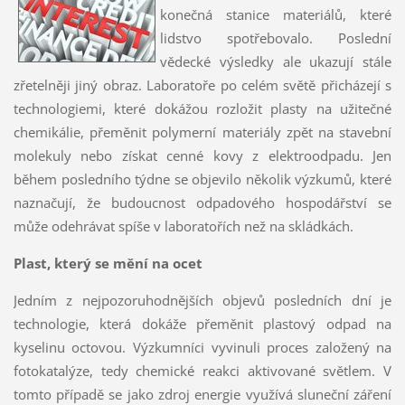
konečná stanice materiálů, které
lidstvo spotřebovalo. Poslední
vědecké výsledky ale ukazují stále
zřetelněji jiný obraz. Laboratoře po celém světě přicházejí s
technologiemi, které dokážou rozložit plasty na užitečné
chemikálie, přeměnit polymerní materiály zpět na stavební
molekuly nebo získat cenné kovy z elektroodpadu. Jen
během posledního týdne se objevilo několik výzkumů, které
naznačují, že budoucnost odpadového hospodářství se
může odehrávat spíše v laboratořích než na skládkách.
Plast, který se mění na ocet
Jedním z nejpozoruhodnějších objevů posledních dní je
technologie, která dokáže přeměnit plastový odpad na
kyselinu octovou. Výzkumníci vyvinuli proces založený na
fotokatalýze, tedy chemické reakci aktivované světlem. V
tomto případě se jako zdroj energie využívá sluneční záření