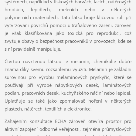
systémech, například v tiskových barvách, lacích, nátěrových
hmotách, lepidlech, tmeleních nebo v některých
polymerních materiálech. Tato látka hraje klíčovou roli při
vytvrzování povrchů pomocí ultrafialového záření, zároveň
je však klasifikována jako toxická pro reprodukci, což
zvyšuje obavy o bezpečnost pracovníků v provozech, kde se
s ní pravidelně manipuluje.
Čtvrtou navrženou látkou je melamin, chemikálie dobře
známá díky svému rozsáhlému využití. Melamin je základní
surovinou pro výrobu melaminových pryskyřic, které se
používají při výrobě nábytkových desek, laminátových
podlah, pracovních desek, kuchyňského náčiní nebo lepidel.
Uplatňuje se také jako zpomalovač hoření v některých
plastech, nátěrech, textiliích a elektronice.
Zahájením konzultace ECHA zároveň otevírá prostor pro
aktivní zapojení odborné veřejnosti, zejména průmyslových