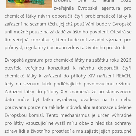
zveřejnila Evropská agentura pro
chemické látky návrh doporučit čtyři problematické látky k
zařazení na seznam těch, jejichž používání bude v Evropské
unii možné pouze na základě zvláštního povolení. Otevírá se
tím veřejná konzultace, která bude mít zásadní význam pro
průmysl, regulátory i ochranu zdraví a životního prostředí.
Evropská agentura pro chemické látky na začátku roku 2026
otevřela veřejnou konzultaci k návrhu doporučit čtyři
chemické látky k zařazení do přílohy XIV nařízení REACH,
tedy na seznam látek podléhajících povolovacímu režimu.
Zařazení látky do přílohy XIV znamená, že po stanoveném
datu může být látka vyráběna, uváděna na trh nebo
používána pouze na základě individuální autorizace udělené
Evropskou komisí. Tento mechanismus je určen výhradně
pro látky vzbuzující nejvyšší míru obav z hlediska ochrany
zdraví lidí a životního prostředí a má zajistit jejich postupné