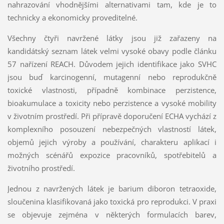
nahrazování vhodnějšími alternativami tam, kde je to
technicky a ekonomicky proveditelné.
Všechny čtyři navržené látky jsou již zařazeny na
kandidátský seznam látek velmi vysoké obavy podle článku
57 nařízení REACH. Důvodem jejich identifikace jako SVHC
jsou buď karcinogenní, mutagenní nebo reprodukčně
toxické vlastnosti, případně kombinace perzistence,
bioakumulace a toxicity nebo perzistence a vysoké mobility
v životním prostředí. Při přípravě doporučení ECHA vychází z
komplexního posouzení nebezpečných vlastností látek,
objemů jejich výroby a používání, charakteru aplikací i
možných scénářů expozice pracovníků, spotřebitelů a
životního prostředí.
Jednou z navržených látek je barium diboron tetraoxide,
sloučenina klasifikovaná jako toxická pro reprodukci. V praxi
se objevuje zejména v některých formulacích barev,