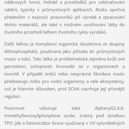
nátěrových hmot, ředidel a prostředků pro odstraňování
nátěrů, typicky v průmyslových aplikacích. Riziko spočívá
především v expozici pracovníků při výrobě a zpracování
těchto materiálů, ale také v možném uvolňování látky do
životního prostředí během životního cyklu výrobků.
Další látkou je komplexní organická sloučenina ze skupiny
dithiophosphátů, používaná jako přísada do průmyslových
maziv a tuků. Tato látka je problematická zejména kvůli své
perzistenci, schopnosti hromadit se v organismech a
toxicitě. V případě úniků nebo nesprávné likvidace maziv
představuje riziko pro vodní organismy a celé ekosystémy,
což je hlavním důvodem, proč ECHA navrhuje její přísnější
regulaci.
Pozornost vzbuzuje také diphenyl(2,4,6-
trimethylbenzoyl)phosphine oxide, známý pod zkratkou
TPO. Jde o fotoiniciátor široce využívaný v UV vytvrditelných