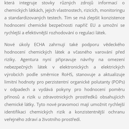
která integruje stovky různých zdrojů informací o
chemických látkách, jejich vlastnostech, rizicích, monitoringu
a standardizovaných testech. Tím se má zlepšit konzistence
hodnocení chemické bezpečnosti napříč EU a umožní se
rychlejší a efektivnější rozhodování o regulaci látek.
Nové úkoly ECHA zahrnují také podporu vědeckého
hodnocení chemických látek a včasného varování před
riziky. Agentura nyní připravuje návrhy na omezení
nebezpečných látek v elektronických a elektrických
výrobcích podle směrnice RoHS, stanovuje a aktualizuje
limitní hodnoty pro perzistentní organické polutanty (POPs)
v odpadech a vydává pokyny pro hodnocení poměru
přínosů a rizik u zdravotnických prostředků obsahujících
chemické látky. Tyto nové pravomoci mají umožnit rychlejší
identifikaci chemických rizik a konzistentnější ochranu
veřejného zdraví a životního prostředí.