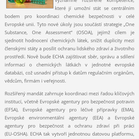
které jí umožní stát se centrálním
bodem pro koordinaci chemické bezpečnosti v celé
Evropské unii. Tyto nové úkoly jsou součástí strategie „One
Substance, One Assessment“ (OSOA), jejímž cílem je
sjednotit hodnocení chemických látek, snížit duplicity mezi
členskými státy a posílit ochranu lidského zdraví a životního
prostředí. Nově bude ECHA zajišťovat sběr, správu a sdílení
informací o chemických látkách v jednotné evropské
databázi, což usnadní přístup k datům regulačním orgánům,
vědcům, firmám i veřejnosti.
Rozšířený mandát zahrnuje koordinaci mezi řadou klíčových
institucí, včetně Evropské agentury pro bezpečnost potravin
(EFSA), Evropské agentury pro léčivé přípravky (EMA),
Evropské environmentální agentury (EEA) a Evropské
agentury pro bezpečnost a ochranu zdraví při práci
(EU‑OSHA). ECHA tak vytvoří jednotnou datovou platformu,