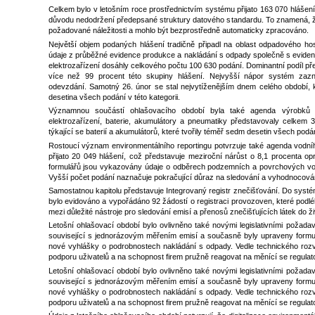
Celkem bylo v letošním roce prostřednictvím systému přijato 163 070 hláše
důvodu nedodržení předepsané struktury datového standardu. To znamená, že
požadované náležitosti a mohlo být bezprostředně automaticky zpracováno.
Největší objem podaných hlášení tradičně připadl na oblast odpadového h
údaje z průběžné evidence produkce a nakládání s odpady společně s eviden
elektrozařízení dosáhly celkového počtu 100 630 podání. Dominantní podíl p
více než 99 procent této skupiny hlášení. Nejvyšší nápor systém zaz
odevzdání. Samotný 26. únor se stal nejvytíženějším dnem celého období, k
desetina všech podání v této kategorii.
Významnou součástí ohlašovacího období byla také agenda výrobků 
elektrozařízení, baterie, akumulátory a pneumatiky představovaly celkem 
týkající se baterií a akumulátorů, které tvořily téměř sedm desetin všech podání
Rostoucí význam environmentálního reportingu potvrzuje také agenda vodníh
přijato 20 049 hlášení, což představuje meziroční nárůst o 8,1 procenta op
formulářů jsou vykazovány údaje o odběrech podzemních a povrchových vod, 
Vyšší počet podání naznačuje pokračující důraz na sledování a vyhodnocování
Samostatnou kapitolu představuje Integrovaný registr znečišťování. Do systé
bylo evidováno a vypořádáno 92 žádostí o registraci provozoven, které podléh
mezi důležité nástroje pro sledování emisí a přenosů znečišťujících látek do ži
Letošní ohlašovací období bylo ovlivněno také novými legislativními požad
související s jednorázovým měřením emisí a současně byly upraveny formul
nové vyhlášky o podrobnostech nakládání s odpady. Vedle technického rozv
podporu uživatelů a na schopnost firem pružně reagovat na měnící se regulato
Letošní ohlašovací období bylo ovlivněno také novými legislativními požad
související s jednorázovým měřením emisí a současně byly upraveny formul
nové vyhlášky o podrobnostech nakládání s odpady. Vedle technického rozv
podporu uživatelů a na schopnost firem pružně reagovat na měnící se regulato