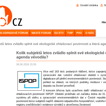
Vyhl
Úvodní stránka
M
Hle
IS ODPADOVÉ FÓRUM
WASTE FORUM
EU ETV
TVIP
PVO
O NÁS
ktů letos zvládlo splnit své ekologické ohlašovací povinnosti a která a
Kolik subjektů letos zvládlo splnit své ekologické
agenda vévodila?
08.06.2026 15:55
Více než 163 tisíc podaných hlášení, tisíce zapoj
zpracování dat. Letošní ohlašovací období v syst
digitalizace při plnění environmentálních povinností. S
pohled na oblasti, ve kterých podniky, instituce i 
dopadu na životní prostředí.
S koncem března bylo uzavřeno další ohlašovací o
ohlašovacích povinností ISPOP. Období probíhalo od začátku ledna do 31. 
systému při sběru a zpracování environmentálních dat v České republi
povinnosti tisíce subjektů napříč oblastmi odpadového hospodářství, vodního
registru znečišťování i evidence výrobků s ukončenou životností.