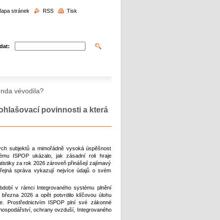
edávání
apa stránek
RSS
Tisk
dat:
genda vévodila?
 ohlašovací povinnosti a která
ených subjektů a mimořádně vysoká úspěšnost
ému ISPOP ukázalo, jak zásadní roli hraje
tatistiky za rok 2026 zároveň přinášejí zajímavý
veřejná správa vykazují nejvíce údajů o svém
bdobí v rámci Integrovaného systému plnění
března 2026 a opět potvrdilo klíčovou úlohu
ce. Prostřednictvím ISPOP plní své zákonné
 hospodářství, ochrany ovzduší, Integrovaného