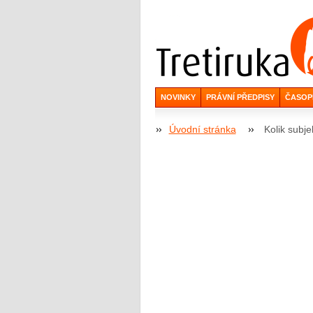
NOVINKY
PRÁVNÍ PŘEDPISY
ČASOP
Úvodní stránka
Kolik subje