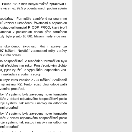
ní. Pouze 735 z nich nebylo možné zpracovat z
 více než 99,5 procenta všech podání splnilo
ospodářství. Formuláře zaměřené na souhrnné
cí vozidel s ukončenou životností a odpadních
ředstavoval formulář F_ODP_PROD, který tvořil
namenal v posledních dnech před termínem
dy bylo přijato 10 861 hlášení, tedy více než
s ukončenou životností. Roční zprávy za
397 hlášení. Největší zastoupení měly zprávy
 v této oblasti.
o hospodářství. V bilančních formulářích bylo
roti předchozímu roku. Prostřednictvím těchto
jejich využití i o vypouštění odpadních vod.
 nakládání s vodními zdroji.
mu bylo letos zasláno 2 724 hlášení. Současně
ají režimu IRZ. Tento registr dlouhodobě patří
votního prostředí.
avky. V systému byly zavedeny nové formuláře
áře v oblasti odpadového hospodářství podle
oje systému tak rostou i nároky na odbornou
rní prostředí.
avky. V systému byly zavedeny nové formuláře
áře v oblasti odpadového hospodářství podle
oje systému tak rostou i nároky na odbornou
rní prostředí.