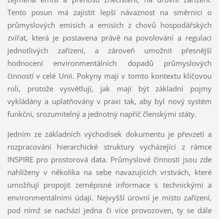
Tento posun má zajistit lepší návaznost na směrnici o
průmyslových emisích a emisích z chovů hospodářských
zvířat, která je postavena právě na povolování a regulaci
jednotlivých zařízení, a zároveň umožnit přesnější
hodnocení environmentálních dopadů průmyslových
činností v celé Unii. Pokyny mají v tomto kontextu klíčovou
roli, protože vysvětlují, jak mají být základní pojmy
vykládány a uplatňovány v praxi tak, aby byl nový systém
funkční, srozumitelný a jednotný napříč členskými státy.
Jedním ze základních východisek dokumentu je převzetí a
rozpracování hierarchické struktury vycházející z rámce
INSPIRE pro prostorová data. Průmyslové činnosti jsou zde
nahlíženy v několika na sebe navazujících vrstvách, které
umožňují propojit zeměpisné informace s technickými a
environmentálními údaji. Nejvyšší úrovní je místo zařízení,
pod nímž se nachází jedna či více provozoven, ty se dále