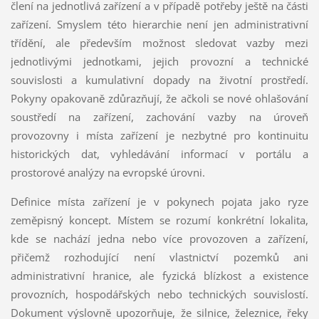
člení na jednotlivá zařízení a v případě potřeby ještě na části
zařízení. Smyslem této hierarchie není jen administrativní
třídění, ale především možnost sledovat vazby mezi
jednotlivými jednotkami, jejich provozní a technické
souvislosti a kumulativní dopady na životní prostředí.
Pokyny opakovaně zdůrazňují, že ačkoli se nové ohlašování
soustředí na zařízení, zachování vazby na úroveň
provozovny i místa zařízení je nezbytné pro kontinuitu
historických dat, vyhledávání informací v portálu a
prostorové analýzy na evropské úrovni.
Definice místa zařízení je v pokynech pojata jako ryze
zeměpisný koncept. Místem se rozumí konkrétní lokalita,
kde se nachází jedna nebo více provozoven a zařízení,
přičemž rozhodující není vlastnictví pozemků ani
administrativní hranice, ale fyzická blízkost a existence
provozních, hospodářských nebo technických souvislostí.
Dokument výslovně upozorňuje, že silnice, železnice, řeky