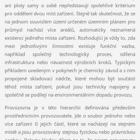
ani ploty samy o sobě nepředstavují spolehlivé kritérium
pro oddělení dvou míst zařízení. Stejně tak skutečnost, že se
na jednom souvislém území určeném územním plánem pro
průmysl nachází více areálů, automaticky neznamená
existenci jediného místa zařízení. Rozhodující je vždy to, zda
mezi jednotlivými činnostmi existuje funkční vazba,
například společný technologický proces, sdílená
infrastruktura nebo návaznost výrobních kroků. Typickým
příkladem uvedeným v pokynech je chemický závod a s ním
propojené skladovací nádrže, které mohou být součástí
téhož místa zařízení, pokud jsou technicky napojeny a
společně se podílejí na environmentálním dopadu provozu.
Provozovna je v této hierarchii definována především
prostřednictvím provozovatele. Jde o soubor jednoho nebo
více zařízení či jejich částí, které se nacházejí na stejném
místě a jsou provozovány stejnou fyzickou nebo právnickou
osobou. Pokyny kladou důraz na to, že pojem provozovny