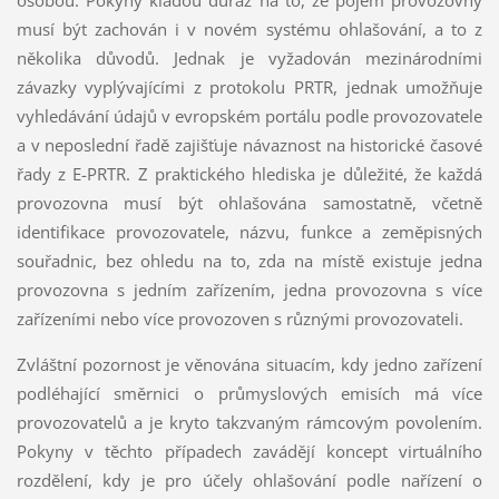
musí být zachován i v novém systému ohlašování, a to z
několika důvodů. Jednak je vyžadován mezinárodními
závazky vyplývajícími z protokolu PRTR, jednak umožňuje
vyhledávání údajů v evropském portálu podle provozovatele
a v neposlední řadě zajišťuje návaznost na historické časové
řady z E-PRTR. Z praktického hlediska je důležité, že každá
provozovna musí být ohlašována samostatně, včetně
identifikace provozovatele, názvu, funkce a zeměpisných
souřadnic, bez ohledu na to, zda na místě existuje jedna
provozovna s jedním zařízením, jedna provozovna s více
zařízeními nebo více provozoven s různými provozovateli.
Zvláštní pozornost je věnována situacím, kdy jedno zařízení
podléhající směrnici o průmyslových emisích má více
provozovatelů a je kryto takzvaným rámcovým povolením.
Pokyny v těchto případech zavádějí koncept virtuálního
rozdělení, kdy je pro účely ohlašování podle nařízení o