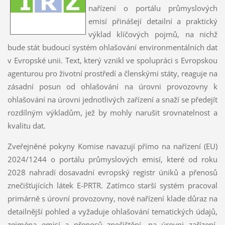
nařízení o portálu průmyslových
emisí přinášejí detailní a praktický
výklad klíčových pojmů, na nichž
bude stát budoucí systém ohlašování environmentálních dat
v Evropské unii. Text, který vznikl ve spolupráci s Evropskou
agenturou pro životní prostředí a členskými státy, reaguje na
zásadní posun od ohlašování na úrovni provozovny k
ohlašování na úrovni jednotlivých zařízení a snaží se předejít
rozdílným výkladům, jež by mohly narušit srovnatelnost a
kvalitu dat.
Zveřejněné pokyny Komise navazují přímo na nařízení (EU)
2024/1244 o portálu průmyslových emisí, které od roku
2028 nahradí dosavadní evropský registr úniků a přenosů
znečišťujících látek E-PRTR. Zatímco starší systém pracoval
primárně s úrovní provozovny, nové nařízení klade důraz na
detailnější pohled a vyžaduje ohlašování tematických údajů,
zejména emisí a přenosů znečištění, na úrovni zařízení.