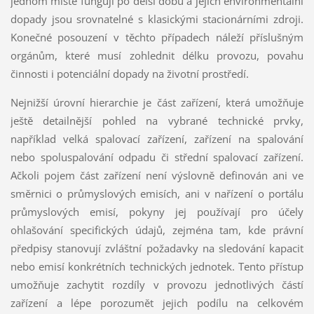
jednom místě fungují po delší dobu a jejich environmentální
dopady jsou srovnatelné s klasickými stacionárními zdroji.
Konečné posouzení v těchto případech náleží příslušným
orgánům, které musí zohlednit délku provozu, povahu
činnosti i potenciální dopady na životní prostředí.
Nejnižší úrovní hierarchie je část zařízení, která umožňuje
ještě detailnější pohled na vybrané technické prvky,
například velká spalovací zařízení, zařízení na spalování
nebo spoluspalování odpadu či střední spalovací zařízení.
Ačkoli pojem část zařízení není výslovně definován ani ve
směrnici o průmyslových emisích, ani v nařízení o portálu
průmyslových emisí, pokyny jej používají pro účely
ohlašování specifických údajů, zejména tam, kde právní
předpisy stanovují zvláštní požadavky na sledování kapacit
nebo emisí konkrétních technických jednotek. Tento přístup
umožňuje zachytit rozdíly v provozu jednotlivých částí
zařízení a lépe porozumět jejich podílu na celkovém