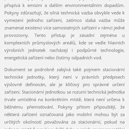
přispívá k emisím a dalším environmentálním dopadům.
Pokyny zdůrazňují, že silná technická vazba obvykle vede k
vymezení jednoho zařízení, zatímco slabá vazba může
znamenat existenci více samostatných zařízení v rámci jedné
provozovny. Tento přístup je zásadní zejména u
komplexních průmyslových areálů, kde se vedle hlavních
výrobních jednotek nacházejí i podpůrné technologie,
energetická zařízení nebo čistírny odpadních vod.
Dokument se podrobně zabývá také pojmem stacionární
technické jednotky, který není v právních předpisech
výslovně definován, ale je klíčový pro správné určení
zařízení. Stacionární jednotkou se rozumí technická jednotka
trvale umístěná na konkrétním místě, která není určena k
běžnému přemisťování. Pokyny přitom připouštějí, že
některá zařízení označovaná jako mobilní mohou být za
určitých okolností považována za stacionární, pokud na