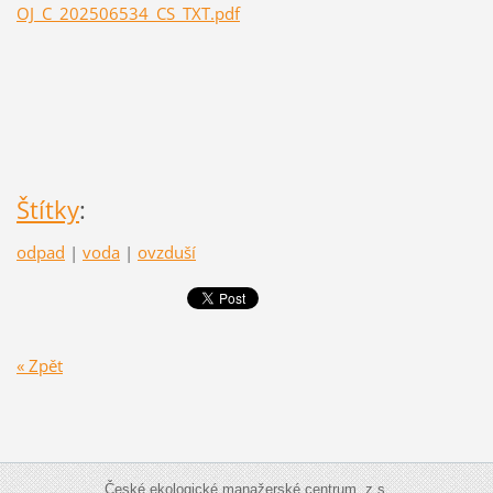
OJ_C_202506534_CS_TXT.pdf
Štítky
:
odpad
|
voda
|
ovzduší
« Zpět
České ekologické manažerské centrum, z.s.