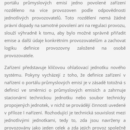
portálu průmyslových emisí jedno povolené zařízení
rozděleno na více provozoven podle odpovědnosti
jednotlivých provozovatelů. Toto rozdělení nemá žádné
právní dopady na samotné povolení ani na regulaci provozu,
slouží výhradně k tomu, aby bylo možné správně přiřadit
emise a další údaje konkrétním provozovatelům a zachovat
logiku definice provozovny založené na osobě
provozovatele.
Zařízení představuje klíčovou ohlašovací jednotku nového
systému. Pokyny vycházejí z toho, že definice zařízení v
nařízení o portálu průmyslových emisí je v zásadě totožná s
definicí ve směrnici o průmyslových emisích a zahrnuje
stacionární technickou jednotku nebo soubor technicky
propojených jednotek, v nichž se provádějí činnosti uvedené
v příloze I nařízení. Rozhodující je technická souvislost mezi
jednotlivými jednotkami, tedy to, zda jsou navrženy a
provozovány jako jeden celek a zda jejich provoz společně