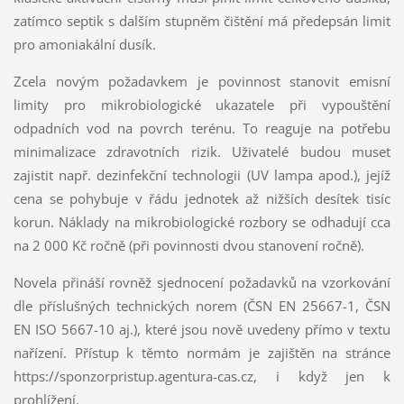
zatímco septik s dalším stupněm čištění má předepsán limit
pro amoniakální dusík.
Zcela novým požadavkem je povinnost stanovit emisní
limity pro mikrobiologické ukazatele při vypouštění
odpadních vod na povrch terénu. To reaguje na potřebu
minimalizace zdravotních rizik. Uživatelé budou muset
zajistit např. dezinfekční technologii (UV lampa apod.), jejíž
cena se pohybuje v řádu jednotek až nižších desítek tisíc
korun. Náklady na mikrobiologické rozbory se odhadují cca
na 2 000 Kč ročně (při povinnosti dvou stanovení ročně).
Novela přináší rovněž sjednocení požadavků na vzorkování
dle příslušných technických norem (ČSN EN 25667-1, ČSN
EN ISO 5667-10 aj.), které jsou nově uvedeny přímo v textu
nařízení. Přístup k těmto normám je zajištěn na stránce
https://sponzorpristup.agentura-cas.cz, i když jen k
prohlížení.