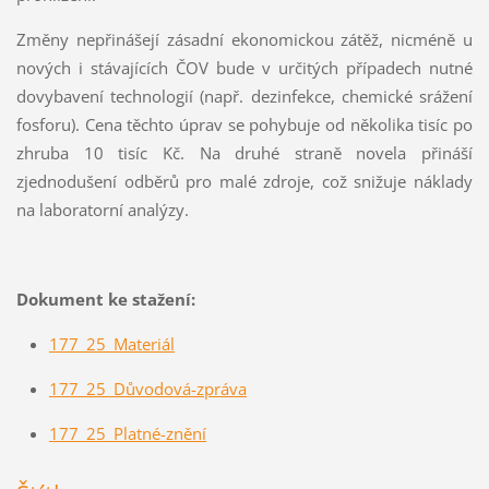
Změny nepřinášejí zásadní ekonomickou zátěž, nicméně u
nových i stávajících ČOV bude v určitých případech nutné
dovybavení technologií (např. dezinfekce, chemické srážení
fosforu). Cena těchto úprav se pohybuje od několika tisíc po
zhruba 10 tisíc Kč. Na druhé straně novela přináší
zjednodušení odběrů pro malé zdroje, což snižuje náklady
na laboratorní analýzy.
Dokument ke stažení:
177_25_Materiál
177_25_Důvodová-zpráva
177_25_Platné-znění