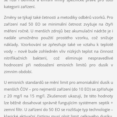
kategorii zařízení.
Změny se týkají také četnosti a metodiky odběrů vzorků. Pro
zařízení nad 50 EO se minimální četnost zvyšuje na čtyři
měření ročně. U menších zdrojů bez akumulační nádrže je i
nadále umožněno použití prostého vzorku, což snižuje
náklady. Vzorkování se zpřesňuje také ve vztahu k teplotě
vody – nově bude zohledněn vliv nízkých teplot na činnost
nitrifikačních bakterií, což eliminuje nespravedlivé
hodnocení při nedosažení emisních limitů pro dusík v
zimním období.
U emisních standardů se mění limit pro amoniakální dusík u
menších ČOV – pro nejmenší zařízení (do 10 EO) se zpřísňuje
z 20 mg/l na 15 mg/l. Zkušenosti ukazují, že této hodnoty
lze běžně dosahovat správně fungujícím systémem septik +
zemní filtr. U zařízení do 50 EO se rozlišuje typ technologie –
klasické aktivační čistírny musí plnit limit celkového dusíku,