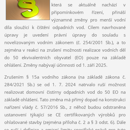
která se aktuálně nachází v
připomínkovém řízení, přináší
významné změny pro menší vodní
díla sloužící k čištění odpadních vod. Cílem navrhované
úpravy je uvedení právní úpravy do souladu s
novelizovaným vodním zákonem (č. 254/2001 Sb.), a to
zejména v reakci na zrušení možnosti realizace vodních děl
do 50 ekvivalentních obyvatel (EO) pouze na základě
ohlášení. Změny nabývají účinnosti od 1. září 2025.
Zrušením § 15a vodního zákona (na základě zákona č.
284/2021 Sb.) se od 1. 7. 2024 natrvalo ruší možnost
realizovat domovní čistírny odpadních vod do 50 EO na
základě ohlášení. Tato změna má přímý dopad na konstrukci
nařízení vlády č. 57/2016 Sb., z něhož budou odstraněna
ustanovení týkající se CE certifikovaných výrobků pro
ohlašované stavby (zejména příloha č. 2 a § 3 odst. 6). Dále
se ruší i definice a emisní limity specifické právě pro tuto