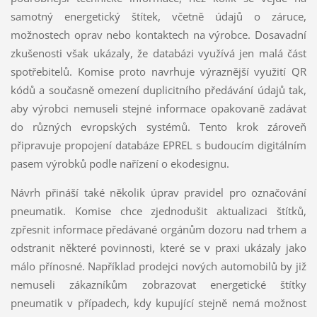
samotný energetický štítek, včetně údajů o záruce,
možnostech oprav nebo kontaktech na výrobce. Dosavadní
zkušenosti však ukázaly, že databázi využívá jen malá část
spotřebitelů. Komise proto navrhuje výraznější využití QR
kódů a současně omezení duplicitního předávání údajů tak,
aby výrobci nemuseli stejné informace opakovaně zadávat
do různých evropských systémů. Tento krok zároveň
připravuje propojení databáze EPREL s budoucím digitálním
pasem výrobků podle nařízení o ekodesignu.
Návrh přináší také několik úprav pravidel pro označování
pneumatik. Komise chce zjednodušit aktualizaci štítků,
zpřesnit informace předávané orgánům dozoru nad trhem a
odstranit některé povinnosti, které se v praxi ukázaly jako
málo přínosné. Například prodejci nových automobilů by již
nemuseli zákazníkům zobrazovat energetické štítky
pneumatik v případech, kdy kupující stejně nemá možnost