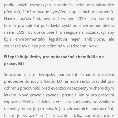
podle jiných evropských, národních nebo mezinárodních
předpisů, čímž odpadne vytváření duplicitních dokumentů.
Návrh současně stanovuje červenec 2030 jako konečný
termín pro splnění požadavků systému environmentálního
řízení (EMS). Evropská unie tím reaguje na požadavky, aby
byla environmentální legislativa nejen ambiciózní, ale
současně také lépe proveditelná v každodenní praxi.
EU zpřísňuje limity pro nebezpečné chemikálie na
pracovišti
Současně s tím Evropský parlament oznámil dosažení
předběžné dohody s Radou EU na nové revizi pravidel pro
ochranu pracovníků před expozicí nebezpečným chemickým
látkám. Nová pravidla zavádějí přísnější limity pro pracovní
expozici několika látkám, které jsou spojovány se vznikem
rakoviny nebo jiných závažných zdravotních onemocnění.
Cílem je výrazně snížit zdravotní rizika zaměstnanců v