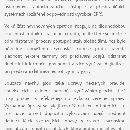
ustanovovat autorizovaného zástupce v přeshraničních
systémech rozšířené odpovědnosti výrobce (EPR).
Velká část navrhovaných opatření reaguje na dlouhodobou
zkušenost podniků i národních úřadů, podle které se některé
administrativní procesy postupně staly složitějšími, než bylo
původně zamýšleno. Evropská komise proto navrhla
sjednotit některé termíny pro předávání údajů, odstranit
duplicitní informační povinnosti a více využívat digitalizaci
při předávání dat mezi jednotlivými orgány.
Součástí návrhu jsou také úpravy některých pravidel
souvisejících s evidencí odpadů a využíváním geodat, které
mají přispět k efektivnějšímu výkonu veřejné správy.
Významné úpravy se týkají rovněž nařízení o bateriích. To
má nově omezit duplicitní vykazování údajů, sjednotit
definici látek vzbuzujících obavy s ostatní evropskou
legislativou a snížit rozsah látek, které budou muset výrobci