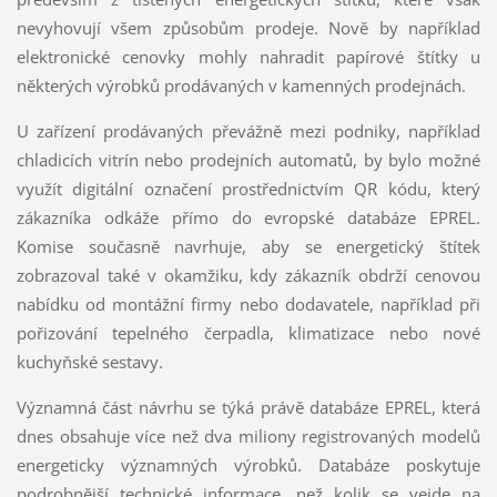
nevyhovují všem způsobům prodeje. Nově by například
elektronické cenovky mohly nahradit papírové štítky u
některých výrobků prodávaných v kamenných prodejnách.
U zařízení prodávaných převážně mezi podniky, například
chladicích vitrín nebo prodejních automatů, by bylo možné
využít digitální označení prostřednictvím QR kódu, který
zákazníka odkáže přímo do evropské databáze EPREL.
Komise současně navrhuje, aby se energetický štítek
zobrazoval také v okamžiku, kdy zákazník obdrží cenovou
nabídku od montážní firmy nebo dodavatele, například při
pořizování tepelného čerpadla, klimatizace nebo nové
kuchyňské sestavy.
Významná část návrhu se týká právě databáze EPREL, která
dnes obsahuje více než dva miliony registrovaných modelů
energeticky významných výrobků. Databáze poskytuje
podrobnější technické informace, než kolik se vejde na