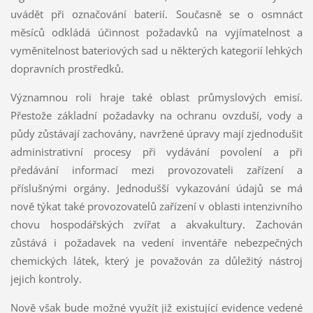
uvádět při označování baterií. Současně se o osmnáct
měsíců odkládá účinnost požadavků na vyjímatelnost a
vyměnitelnost bateriových sad u některých kategorií lehkých
dopravních prostředků.
Významnou roli hraje také oblast průmyslových emisí.
Přestože základní požadavky na ochranu ovzduší, vody a
půdy zůstávají zachovány, navržené úpravy mají zjednodušit
administrativní procesy při vydávání povolení a při
předávání informací mezi provozovateli zařízení a
příslušnými orgány. Jednodušší vykazování údajů se má
nově týkat také provozovatelů zařízení v oblasti intenzivního
chovu hospodářských zvířat a akvakultury. Zachován
zůstává i požadavek na vedení inventáře nebezpečných
chemických látek, který je považován za důležitý nástroj
jejich kontroly.
Nově však bude možné využít již existující evidence vedené