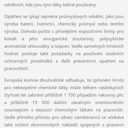
odvětvích, kde jsou tyto látky běžně používány.
Opatření se týkají zejména průmyslových odvětví, jako jsou
výroba baterií, hutnictví, chemický průmysl nebo textilní
výroba. Dohoda počítá s přísnějšími expozičními limity pro
kobalt a jeho anorganické sloučeniny, polycyklické
aromatické uhlovodíky a isopren. Vedle samotných limitních
hodnot posiluje také požadavky na používání osobních
ochranných prostředků a další preventivní opatření na
pracovištích.
Evropská komise dlouhodobě odhaduje, že zpřísnění limitů
pro nebezpečné chemické látky může během následujících
čtyřiceti let zabránit přibližně 1 700 případům rakoviny plic
a přibližně 19 000 dalším závažným onemocněním
souvisejícím s expozicí chemickým látkám na pracovišti.
Vedle přímého přínosu pro zdraví zaměstnanců se očekává
také snížení ekonomických nákladů spojených s pracovní