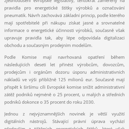
zjednodušení evropské legislativy, tentokrát zaměřený na
pravidla pro energetické štítky výrobků a označování
pneumatik. Návrh zachovává základní princip, podle kterého
mají spotřebitelé při nákupu získat jasné a srovnatelné
informace o energetické účinnosti výrobků, současně však
upravuje pravidla tak, aby lépe odpovídala digitalizaci
obchodu a současným prodejním modelům.
Podle Komise mají navrhovaná opatření během
následujících deseti let přinést výrobcům, dovozcům,
prodejcům i orgánům dozoru úsporu administrativních
nákladů ve výši přibližně 125 milionů eur. Současně mají
přispět k širšímu cíli Evropské komise snížit administrativní
zátěž podniků nejméně o 25 procent, u malých a středních
podniků dokonce o 35 procent do roku 2030.
Jednou z nejvýznamnějších novinek je větší využití
digitálních nástrojů. Stávající právní úprava vychází
především z tištěných energetických štítků, které však