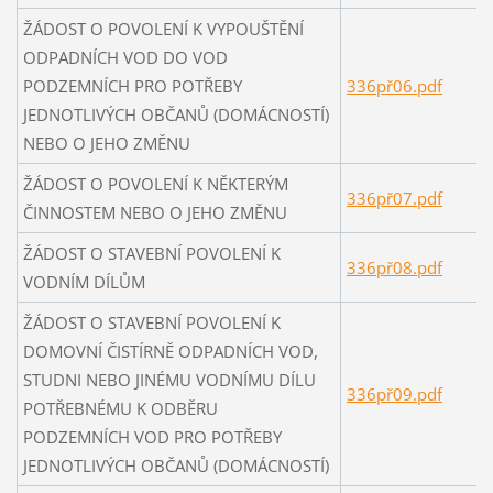
ŽÁDOST O POVOLENÍ K VYPOUŠTĚNÍ
ODPADNÍCH VOD DO VOD
PODZEMNÍCH PRO POTŘEBY
336př06.pdf
JEDNOTLIVÝCH OBČANŮ (DOMÁCNOSTÍ)
NEBO O JEHO ZMĚNU
ŽÁDOST O POVOLENÍ K NĚKTERÝM
336př07.pdf
ČINNOSTEM NEBO O JEHO ZMĚNU
ŽÁDOST O STAVEBNÍ POVOLENÍ K
336př08.pdf
VODNÍM DÍLŮM
ŽÁDOST O STAVEBNÍ POVOLENÍ K
DOMOVNÍ ČISTÍRNĚ ODPADNÍCH VOD,
STUDNI NEBO JINÉMU VODNÍMU DÍLU
336př09.pdf
POTŘEBNÉMU K ODBĚRU
PODZEMNÍCH VOD PRO POTŘEBY
JEDNOTLIVÝCH OBČANŮ (DOMÁCNOSTÍ)