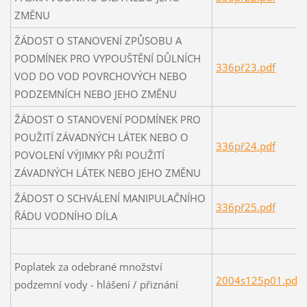
ZMĚNU
ŽÁDOST O STANOVENÍ ZPŮSOBU A
PODMÍNEK PRO VYPOUŠTĚNÍ DŮLNÍCH
336př23.pdf
VOD DO VOD POVRCHOVÝCH NEBO
PODZEMNÍCH NEBO JEHO ZMĚNU
ŽÁDOST O STANOVENÍ PODMÍNEK PRO
POUŽITÍ ZÁVADNÝCH LÁTEK NEBO O
336př24.pdf
POVOLENÍ VÝJIMKY PŘI POUŽITÍ
ZÁVADNÝCH LÁTEK NEBO JEHO ZMĚNU
ŽÁDOST O SCHVÁLENÍ MANIPULAČNÍHO
336př25.pdf
ŘÁDU VODNÍHO DÍLA
Poplatek za odebrané množství
2004s125p01.pdf (
podzemní vody - hlášení / přiznání