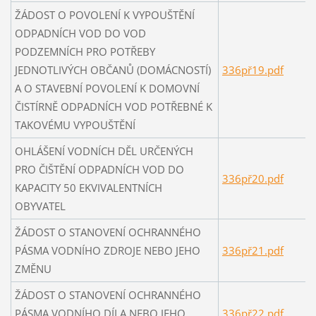
ŽÁDOST O POVOLENÍ K VYPOUŠTĚNÍ
ODPADNÍCH VOD DO VOD
PODZEMNÍCH PRO POTŘEBY
JEDNOTLIVÝCH OBČANŮ (DOMÁCNOSTÍ)
336př19.pdf
A O STAVEBNÍ POVOLENÍ K DOMOVNÍ
ČISTÍRNĚ ODPADNÍCH VOD POTŘEBNÉ K
TAKOVÉMU VYPOUŠTĚNÍ
OHLÁŠENÍ VODNÍCH DĚL URČENÝCH
PRO ČIŠTĚNÍ ODPADNÍCH VOD DO
336př20.pdf
KAPACITY 50 EKVIVALENTNÍCH
OBYVATEL
ŽÁDOST O STANOVENÍ OCHRANNÉHO
PÁSMA VODNÍHO ZDROJE NEBO JEHO
336př21.pdf
ZMĚNU
ŽÁDOST O STANOVENÍ OCHRANNÉHO
PÁSMA VODNÍHO DÍLA NEBO JEHO
336př22.pdf