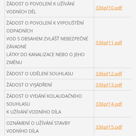
ŽÁDOST O POVOLENÍ K UŽÍVÁNÍ
336př10.pdf
VODNÍCH DĚL
ŽÁDOST O POVOLENÍ K VYPOUŠTĚNÍ
ODPADNÍCH
VOD S OBSAHEM ZVLÁŠŤ NEBEZPEČNÉ
336př11.pdf
ZÁVADNÉ
LÁTKY DO KANALIZACE NEBO O JEHO
ZMĚNU
ŽÁDOST O UDĚLENÍ SOUHLASU
336př12.pdf
ŽÁDOST O VYJÁDŘENÍ
336př13.pdf
ŽÁDOST O VYDÁNÍ KOLAUDAČNÍHO
SOUHLASU
336př14.pdf
K UŽÍVÁNÍ VODNÍHO DÍLA
OZNÁMENÍ O UŽÍVÁNÍ STAVBY
336př15.pdf
VODNÍHO DÍLA