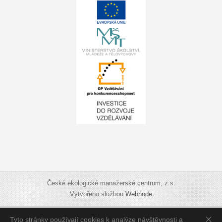
České ekologické manažerské centrum, z.s.
Vytvořeno službou
Webnode
Tyto stránky používají cookies k analýze návštěvnosti a
Zobrazit:
Mobilní verzi
|
Standardní verzi