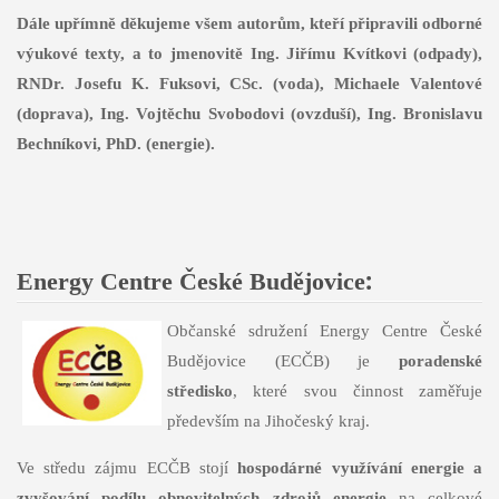
Dále upřímně děkujeme všem autorům, kteří připravili odborné
výukové texty, a to jmenovitě Ing. Jiřímu Kvítkovi (odpady),
RNDr. Josefu K. Fuksovi, CSc. (voda), Michaele Valentové
(doprava), Ing. Vojtěchu Svobodovi (ovzduší), Ing. Bronislavu
Bechníkovi, PhD. (energie).
:
Energy Centre České Budějovice
Občanské sdružení Energy Centre České
Budějovice (ECČB) je
poradenské
středisko
, které svou činnost zaměřuje
především na Jihočeský kraj.
Ve středu zájmu ECČB stojí
hospodárné využívání energie a
zvyšování podílu obnovitelných zdrojů energie
na celkové