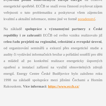
energetické spotřebě. ECČB se snaží svou činností zvyšovat zájem
veřejnosti o tuto problematiku a poskytovat všem zájemcům
kvalitní a aktuální informace, mimo jiné ve formě
poradenství
.
Na základě
spolupráce s významnými partnery z České
republiky i ze zahraničí
ECČB od svého vzniku realizovalo již
celou řadu projektů na regionální, celostátní a evropské úrovni
,
od organizování seminářů a exkurzí přes energetické studie a
audity či vydávání informačních brožur a pořádání soutěží pro děti
a mládež až po konkrétní realizace energeticky úsporných
opatření a instalací zařízení na využití obnovitelných zdrojů
energií. Energy Centre České Budějovice bylo založeno roku
1998 na základě spolupráce mezi jižními Čechami a Horním
Rakouskem.
Více informaci:
https://www.eccb.cz/