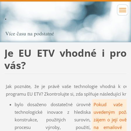
Více času na podstatné
Je EU ETV vhodné i pro
vás?
Jak poznáte, že je právě vaše technologie vhodná k ověř
programu EU ETV? Zkontrolujte si, zda splňuje následující krité
bylo dosaženo dostatečné úrovně
Pokud vaše te
technologické inovace z hlediska
uvedeným požad
konstrukce, použitých surovin,
zájem o její ověře
procesu výroby, použití,
na emailové a