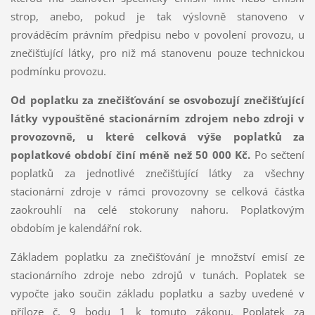
strop, anebo, pokud je tak výslovně stanoveno v
prováděcím právním předpisu nebo v povolení provozu, u
znečišťující látky, pro niž má stanovenu pouze technickou
podmínku provozu.
Od poplatku za znečišťování se osvobozují znečišťující
látky vypouštěné stacionárním zdrojem nebo zdroji v
provozovně, u které celková výše poplatků za
poplatkové období činí méně než 50 000 Kč.
Po sečtení
poplatků za jednotlivé znečišťující látky za všechny
stacionární zdroje v rámci provozovny se celková částka
zaokrouhlí na celé stokoruny nahoru. Poplatkovým
obdobím je kalendářní rok.
Základem poplatku za znečišťování je množství emisí ze
stacionárního zdroje nebo zdrojů v tunách. Poplatek se
vypočte jako součin základu poplatku a sazby uvedené v
příloze č. 9 bodu 1 k tomuto zákonu. Poplatek za