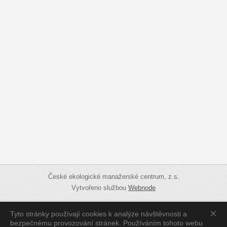
České ekologické manažerské centrum, z.s.
Vytvořeno službou
Webnode
Tyto stránky používají cookies k analýze návštěvnosti a
Zobrazit:
Mobilní verzi
|
Standardní verzi
bezpečnému provozování stránek. Používáním tohoto webu