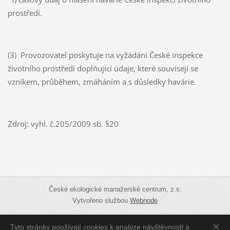
prostředí.
(3) Provozovatel poskytuje na vyžádání České inspekce
životního prostředí doplňující údaje, které souvisejí se
vznikem, průběhem, zmáháním a s důsledky havárie.
Zdroj: vyhl. č.205/2009 sb. §20
České ekologické manažerské centrum, z.s.
Vytvořeno službou
Webnode
Tyto stránky používají cookies k analýze návštěvnosti a
Zobrazit:
Mobilní verzi
|
Standardní verzi