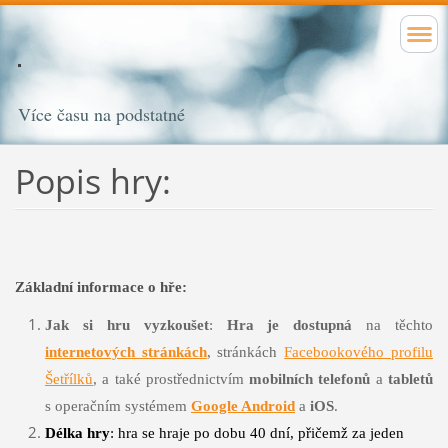
Více času na podstatné
Popis hry:
Základní informace o hře:
Jak si hru vyzkoušet
:
Hra je dostupná
na těchto
internetových stránkách
, stránkách
Facebookového profilu
Šetřílků
, a také prostřednictvím
mobilních telefonů
a
tabletů
s operačním systémem
Google Android
a
iOS
.
Délka hry
: hra se hraje po dobu 40 dní, přičemž za jeden