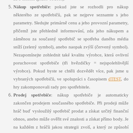
Nákup spotřebiče
: pokud jste se rozhodli pro nákup
některého ze spotřebičů, pak se nejprve seznamte s jeho
parametry. Sledujte primárně cenu a jeho provozní parametry,
přičemž jste přehledně informování, zda jeho nákupem a
záměnou za současný spotřebič se spotřeba daného média
sníží (zelený symbol), anebo naopak zvýší (červený symbol).
Nezapomínejte zohlednit také kvalitu výrobce, která ovlivní
poruchovost spotřebiče (tři hvězdičky = nejspolehlivější
výrobce). Pokud byste se chtěli dozvědět více, pak jsme u
vybraných spotřebičů, ve spolupráci s časopisem
dTEST
, do
hry zakomponovali rady pro spotřebitele.
Prodej spotřebiče
: nákup spotřebiče je automaticky
zakončen prodejem současného spotřebiče. Při prodeji může
hráč buď vysloužilý spotřebič prodat a získat určitý finanční
obnos, anebo může ověřit své znalosti a získat přímo body. Je
na každém z hráčů jakou strategii zvolí, a který ze způsobí