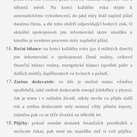
některá méně. Na konci každého roku dojde k
automatickému vyhodnocení, do jaké míry hráč naplnil přání
danému členu, a dle toho obdrží odpovídající bodový zisk. O
aktuální spokojenosti jste informování skrze smailíka u
kterého je uvedeno procento míry naplnění přání.
Roční bilance
: na konci každého roku (po 4 reálných dnech)
jste informování o spokojenosti členů rodiny, celkové
finanční bilanci rodiny, energetické bilanci (spotřeb paliv a
dalších médií), úspěšnostech ve kvízech a pořadí.
Změna dodavatele
: ve hře je možné mimo výměnu
spotřebičů, také změnit dodavatele energií (elektřiny a plynu).
Jak je tomu i v reálném životě, nikdy nevíte co přijde další
rok a změna dodavatele tedy nemusí vždy přinést úspory,
zejména pak co se týče úvazků na několik let.
Půjčky
: pokud nemáte dostatek finančních prostředků a
nechcete čekat, pak není nic snazšího než si vzít půjčku.