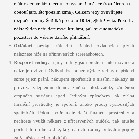
reálný den ve hře utečou pomyslné tři měsíce (rozděleno na
období jaro/léto/podzim/zima). Celkem tedy ovlivňujete
rozpočet rodiny Šetřílků po dobu 10 let jejich života. Pokud v
některý den nebudete moci hru hrát, pak se automaticky
pozastaví do vašeho dalšího přihlášení.
Ovládací prvky
: základní přehled ovládacích prvků
naleznete níže na připravených screenshotech.
Rozpočet rodiny
: příjmy rodiny jsou předem nadefinované a
nelze je ovlivnit. Ovlivnit lze pouze výdaje rodiny například
skrze jejich přání, nákupem spotřebičů s nižšími náklady na
provoz, zateplením domu, změnou dodavatele, záměnou
otopného systému apod. Jediným způsobem jak získat
finanční prostředky je spoření, anebo prodej vysloužilých
spotřebičů. Pokud potřebujete další finanční prostředky a
nechcete využít některé z připravených půjček, pak musíte
počkat do druhého dne, kdy na účtu rodiny přibydou příjmy
za 3 měsíce (jedno období).