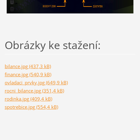
Obrázky ke stažení:
bilance.jpg (437,3 kB)
finance.jpg (540,9 kB)
ovladaci_prvky.jpg (649,9 kB)
rocni_bilance.jpg (351,4 kB)
rodinka.jpg (409,4 kB)
spotrebice.jpg (554,4 kB)