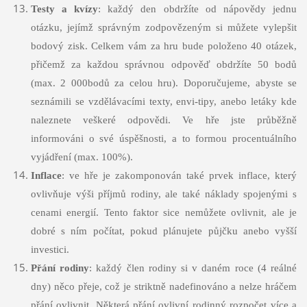
Testy a kvízy
: každý den obdržíte od nápovědy jednu
otázku, jejímž správným zodpovězeným si můžete vylepšit
bodový zisk. Celkem vám za hru bude položeno 40 otázek,
přičemž za každou správnou odpověď obdržíte 50 bodů
(max. 2 000bodů za celou hru). Doporučujeme, abyste se
seznámili se vzdělávacími texty, envi-tipy, anebo letáky kde
naleznete veškeré odpovědi. Ve hře jste průběžně
informováni o své úspěšnosti, a to formou procentuálního
vyjádření (max. 100%).
Inflace
: ve hře je zakomponován také prvek inflace, který
ovlivňuje výši příjmů rodiny, ale také náklady spojenými s
cenami energií. Tento faktor sice nemůžete ovlivnit, ale je
dobré s ním počítat, pokud plánujete půjčku anebo vyšší
investici.
Přání rodiny
: každý člen rodiny si v daném roce (4 reálné
dny) něco přeje, což je striktně nadefinováno a nelze hráčem
přání ovlivnit. Některá přání ovlivní rodinný rozpočet více a