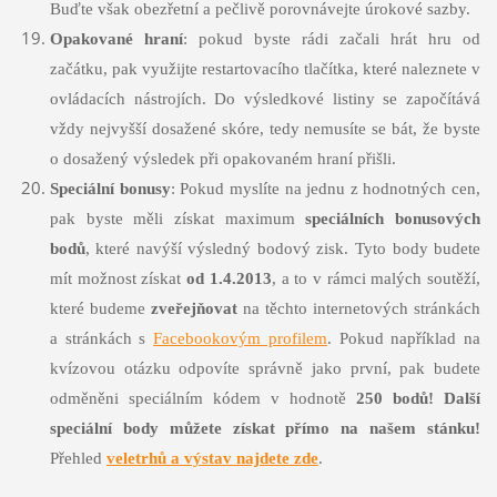
Buďte však obezřetní a pečlivě porovnávejte úrokové sazby.
Opakované hraní
: pokud byste rádi začali hrát hru od
začátku, pak využijte restartovacího tlačítka, které naleznete v
ovládacích nástrojích. Do výsledkové listiny se započítává
vždy nejvyšší dosažené skóre, tedy nemusíte se bát, že byste
o dosažený výsledek při opakovaném hraní přišli.
Speciální bonusy
: Pokud myslíte na jednu z hodnotných cen,
pak byste měli získat maximum
speciálních bonusových
bodů
, které navýší výsledný bodový zisk. Tyto body budete
mít možnost získat
od 1.4.2013
, a to v rámci malých soutěží,
které budeme
zveřejňovat
na těchto internetových stránkách
a stránkách s
Facebookovým profilem
. Pokud například na
kvízovou otázku odpovíte správně jako první, pak budete
odměněni speciálním kódem v hodnotě
250 bodů! Další
speciální body můžete získat přímo na našem stánku!
Přehled
veletrhů a
výstav najdete zde
.