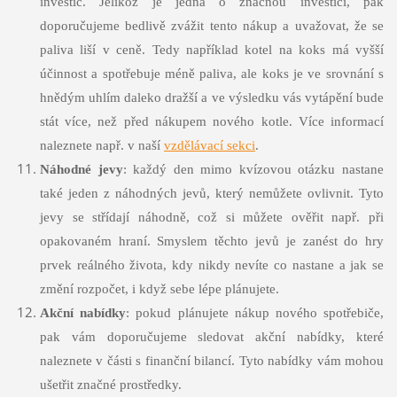
investic. Jelikož je jedná o značnou investici, pak
doporučujeme bedlivě zvážit tento nákup a uvažovat, že se
paliva liší v ceně. Tedy například kotel na koks má vyšší
účinnost a spotřebuje méně paliva, ale koks je ve srovnání s
hnědým uhlím daleko dražší a ve výsledku vás vytápění bude
stát více, než před nákupem nového kotle. Více informací
naleznete např. v naší
vzdělávací sekci
.
Náhodné jevy
: každý den mimo kvízovou otázku nastane
také jeden z náhodných jevů, který nemůžete ovlivnit. Tyto
jevy se střídají náhodně, což si můžete ověřit např. při
opakovaném hraní. Smyslem těchto jevů je zanést do hry
prvek reálného života, kdy nikdy nevíte co nastane a jak se
změní rozpočet, i když sebe lépe plánujete.
Akční nabídky
: pokud plánujete nákup nového spotřebiče,
pak vám doporučujeme sledovat akční nabídky, které
naleznete v části s finanční bilancí. Tyto nabídky vám mohou
ušetřit značné prostředky.