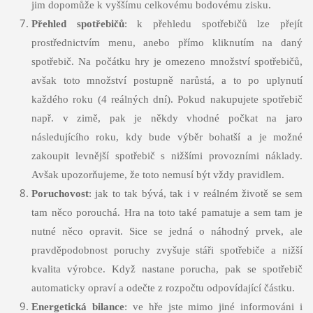
jim dopomůže k vyššímu celkovému bodovému zisku.
Přehled spotřebičů
: k přehledu spotřebičů lze přejít
prostřednictvím menu, anebo přímo kliknutím na daný
spotřebič. Na počátku hry je omezeno množství spotřebičů,
avšak toto množství postupně narůstá, a to po uplynutí
každého roku (4 reálných dní). Pokud nakupujete spotřebič
např. v zimě, pak je někdy vhodné počkat na jaro
následujícího roku, kdy bude výběr bohatší a je možné
zakoupit levnější spotřebič s nižšími provozními náklady.
Avšak upozorňujeme, že toto nemusí být vždy pravidlem.
Poruchovost
: jak to tak bývá, tak i v reálném životě se sem
tam něco porouchá. Hra na toto také pamatuje a sem tam je
nutné něco opravit. Sice se jedná o náhodný prvek, ale
pravděpodobnost poruchy zvyšuje stáři spotřebiče a nižší
kvalita výrobce. Když nastane porucha, pak se spotřebič
automaticky opraví a odečte z rozpočtu odpovídající částku.
Energetická bilance
: ve hře jste mimo jiné informováni i