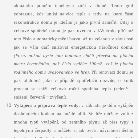
aktuálním poměru tepelných ztrát v domě. Tento graf
zobrazuje, kde uniká nejvíce tepla a tedy, na které části
rekonstrukce domu je ideální je jako první zaměřit. Údaj o
celkové spotřebě domu je pak uveden v kWh/rok, přičemž
toto číslo automaticky mění barvu, až na zelenou v závislosti
jak se vám daří snižovat energetickou náročnost domu.
(Pozn. pokud byste tuto hodnotu chtěli převést na plochu
metru čtverečního, pak číslo vydělte 190m2, což je plocha
rodinného domu uvažovaného ve hře)
. Při renovaci domu se
pak obdobně jako v případě spotřebičů dozvíte, o kolik
procent se sníží celková roční spotřeba tepla (zeleně =
snížení, červeně = zvýšení).
Vytápění
a příprava teplé vody
: v základu je dům vytápěn
dosluhujícím kotlem na hnědé uhlí. Ve hře můžete volit z
mnoha typů vytápění, od zemního plynu až přes typy s
tepelnými čerpadly a můžete si tak ověřit návratnost těchto