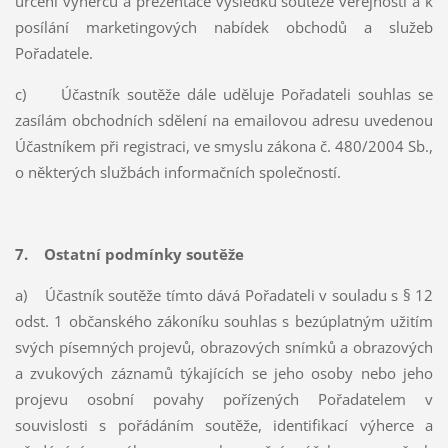
určení výherců a prezentace výsledků soutěže veřejnosti a k
posílání marketingových nabídek obchodů a služeb
Pořadatele.
c) Účastník soutěže dále uděluje Pořadateli souhlas se
zasílám obchodních sdělení na emailovou adresu uvedenou
Účastníkem při registraci, ve smyslu zákona č. 480/2004 Sb.,
o některých službách informačních společností.
7. Ostatní podmínky soutěže
a) Účastník soutěže tímto dává Pořadateli v souladu s § 12
odst. 1 občanského zákoníku souhlas s bezúplatným užitím
svých písemných projevů, obrazových snímků a obrazových
a zvukových záznamů týkajících se jeho osoby nebo jeho
projevu osobní povahy pořízených Pořadatelem v
souvislosti s pořádáním soutěže, identifikací výherce a