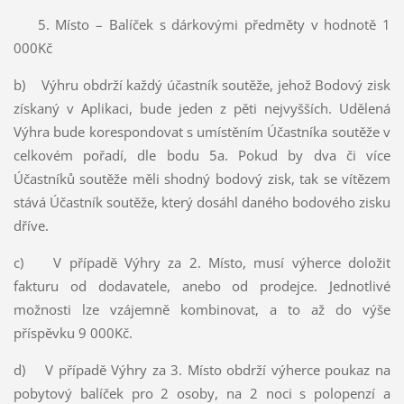
5. Místo – Balíček s dárkovými předměty v hodnotě 1
000Kč
b) Výhru obdrží každý účastník soutěže, jehož Bodový zisk
získaný v Aplikaci, bude jeden z pěti nejvyšších. Udělená
Výhra bude korespondovat s umístěním Účastníka soutěže v
celkovém pořadí, dle bodu 5a. Pokud by dva či více
Účastníků soutěže měli shodný bodový zisk, tak se vítězem
stává Účastník soutěže, který dosáhl daného bodového zisku
dříve.
c) V případě Výhry za 2. Místo, musí výherce doložit
fakturu od dodavatele, anebo od prodejce. Jednotlivé
možnosti lze vzájemně kombinovat, a to až do výše
příspěvku 9 000Kč.
d) V případě Výhry za 3. Místo obdrží výherce poukaz na
pobytový balíček pro 2 osoby, na 2 noci s polopenzí a