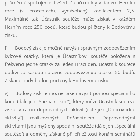
průměrné spokojenosti všech členů rodiny v daném Herním
roce (v procentech), vynásobený koeficientem 2,5.
Maximálně tak Účastník soutěže může získat v každém
Herním roce 250 bodů, které budou přičteny k Bodovému
zisku.
f) Bodový zisk je možné navýšit správným zodpovězením
kvízové otázky, která je Účastníkovi soutěže položena s
frekvencí jedné otázky za jeden Hrací den. Účastník soutěže
obdrží za každou správně zodpovězenou otázku 50 bodů.
Získané body budou přičteny k Bodovému zisku.
g) Bodový zisk je možné také navýšit pomocí speciálního
kódu (dále jen „Speciální kód“), který může Účastník soutěže
získat v rámci doprovodných aktivit (dále jen „Doprovodné
aktivity“) realizovaných Pořadatelem. Doprovodnými
aktivitami jsou myšleny speciální soutěže (dále jen „Speciální
soutěže“) a odměny získané při příležitosti konání seminářů