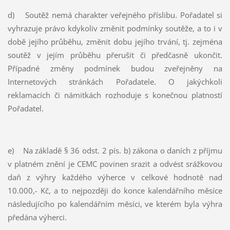
d) Soutěž nemá charakter veřejného příslibu. Pořadatel si
vyhrazuje právo kdykoliv změnit podmínky soutěže, a to i v
době jejího průběhu, změnit dobu jejího trvání, tj. zejména
soutěž v jejím průběhu přerušit či předčasně ukončit.
Případné změny podmínek budou zveřejněny na
Internetových stránkách Pořadatele. O jakýchkoli
reklamacích či námitkách rozhoduje s konečnou platností
Pořadatel.
e) Na základě § 36 odst. 2 pís. b) zákona o daních z příjmu
v platném znění je CEMC povinen srazit a odvést srážkovou
daň z výhry každého výherce v celkové hodnotě nad
10.000,- Kč, a to nejpozději do konce kalendářního měsíce
následujícího po kalendářním měsíci, ve kterém byla výhra
předána výherci.