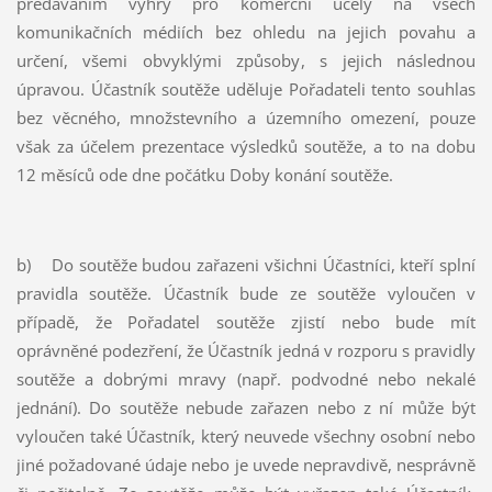
předáváním výhry pro komerční účely na všech
komunikačních médiích bez ohledu na jejich povahu a
určení, všemi obvyklými způsoby, s jejich následnou
úpravou. Účastník soutěže uděluje Pořadateli tento souhlas
bez věcného, množstevního a územního omezení, pouze
však za účelem prezentace výsledků soutěže, a to na dobu
12 měsíců ode dne počátku Doby konání soutěže.
b) Do soutěže budou zařazeni všichni Účastníci, kteří splní
pravidla soutěže. Účastník bude ze soutěže vyloučen v
případě, že Pořadatel soutěže zjistí nebo bude mít
oprávněné podezření, že Účastník jedná v rozporu s pravidly
soutěže a dobrými mravy (např. podvodné nebo nekalé
jednání). Do soutěže nebude zařazen nebo z ní může být
vyloučen také Účastník, který neuvede všechny osobní nebo
jiné požadované údaje nebo je uvede nepravdivě, nesprávně