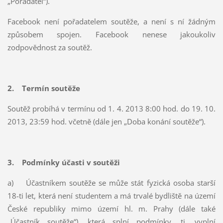
„Pořadatel“).
Facebook není pořadatelem soutěže, a není s ní žádným
způsobem spojen. Facebook nenese jakoukoliv
zodpovědnost za soutěž.
2. Termín soutěže
Soutěž probíhá v termínu od 1. 4. 2013 8:00 hod. do 19. 10.
2013, 23:59 hod. včetně (dále jen „Doba konání soutěže“).
3. Podmínky účasti v soutěži
a) Účastníkem soutěže se může stát fyzická osoba starší
18-ti let, která není studentem a má trvalé bydliště na území
České republiky mimo území hl. m. Prahy (dále také
„Účastník soutěže“), která splní podmínky, tj. vyplní