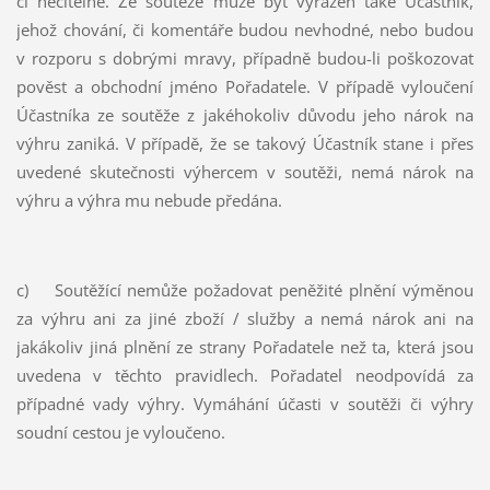
či nečitelně. Ze soutěže může být vyřazen také Účastník,
jehož chování, či komentáře budou nevhodné, nebo budou
v rozporu s dobrými mravy, případně budou-li poškozovat
pověst a obchodní jméno Pořadatele. V případě vyloučení
Účastníka ze soutěže z jakéhokoliv důvodu jeho nárok na
výhru zaniká. V případě, že se takový Účastník stane i přes
uvedené skutečnosti výhercem v soutěži, nemá nárok na
výhru a výhra mu nebude předána.
c) Soutěžící nemůže požadovat peněžité plnění výměnou
za výhru ani za jiné zboží / služby a nemá nárok ani na
jakákoliv jiná plnění ze strany Pořadatele než ta, která jsou
uvedena v těchto pravidlech. Pořadatel neodpovídá za
případné vady výhry. Vymáhání účasti v soutěži či výhry
soudní cestou je vyloučeno.