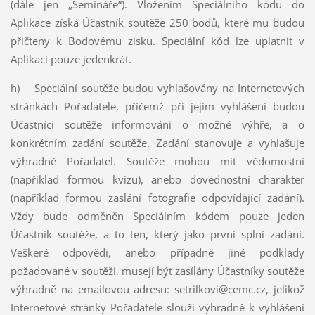
(dále jen „Semináře“). Vložením Speciálního kódu do
Aplikace získá Účastník soutěže 250 bodů, které mu budou
přičteny k Bodovému zisku. Speciální kód lze uplatnit v
Aplikaci pouze jedenkrát.
h) Speciální soutěže budou vyhlašovány na Internetových
stránkách Pořadatele, přičemž při jejím vyhlášení budou
Účastníci soutěže informováni o možné výhře, a o
konkrétním zadání soutěže. Zadání stanovuje a vyhlašuje
výhradně Pořadatel. Soutěže mohou mít vědomostní
(například formou kvízu), anebo dovednostní charakter
(například formou zaslání fotografie odpovídající zadání).
Vždy bude odměněn Speciálním kódem pouze jeden
Účastník soutěže, a to ten, který jako první splní zadání.
Veškeré odpovědi, anebo případně jiné podklady
požadované v soutěži, musejí být zasílány Účastníky soutěže
výhradně na emailovou adresu: setrilkovi@cemc.cz, jelikož
Internetové stránky Pořadatele slouží výhradně k vyhlášení