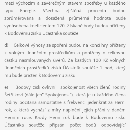
mezi výchozím a závěrečným stavem spotřeby u každého
typu Energie. Všechna zjištěná procenta budou
zprůměrována a dosažená průměrná hodnota bude
vynásobena koeficientem 120. Získané body budou přičteny
k Bodovému zisku Účastníka soutěže.
d) Celkové výnosy ze spoření budou na konci hry přičteny
k volným finančním prostředkům a poníženy o celkovou
částku nasmlouvaných úvěrů. Za každých 100 Kč volných
finančních prostředků získá Účastník soutěže 1 bod, který
mu bude přičten k Bodovému zisku.
e) Bodový zisk ovlivní i spokojenost všech členů rodiny
Šetřílkovi (dále jen“ Spokojenost“), která je u každého člena
rodiny počítána samostatně s frekvencí jedenkrát za Herní
rok, a která vychází z míry naplnění jejich přání v daném
Herním roce. Každý Herní rok bude k Bodovému zisku
Účastníka soutěže připsán počet bodů odpovídající