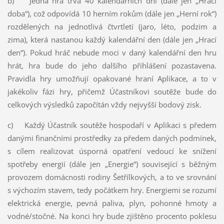
b) Jedna hra trvá 40 kalendářních dní (dále jen „Hrací
doba“), což odpovídá 10 herním rokům (dále jen „Herní rok“)
rozdělených na jednotlivá čtvrtletí (jaro, léto, podzim a
zima), která nastanou každý kalendářní den (dále jen „Hrací
den“). Pokud hráč nebude moci v daný kalendářní den hru
hrát, hra bude do jeho dalšího přihlášení pozastavena.
Pravidla hry umožňují opakované hraní Aplikace, a to v
jakékoliv fázi hry, přičemž Účastníkovi soutěže bude do
celkových výsledků započítán vždy nejvyšší bodový zisk.
c) Každý Účastník soutěže hospodaří v Aplikaci s předem
danými finančními prostředky za předem daných podmínek,
s cílem realizovat úsporná opatření vedoucí ke snížení
spotřeby energií (dále jen „Energie“) související s běžným
provozem domácnosti rodiny Šetřílkových, a to ve srovnání
s výchozím stavem, tedy počátkem hry. Energiemi se rozumí
elektrická energie, pevná paliva, plyn, pohonné hmoty a
vodné/stočné. Na konci hry bude zjištěno procento poklesu