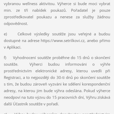
vybranou wellness aktivitou. Výherce si bude moci vybrat
min. ze tří nabídek poukazů. Pořadatel je pouze
zprostředkovatel poukazu a nenese za služby žádnou
odpovědnost.
e) Celkové výsledky soutěže jsou veřejné a budou
dostupné na adrese https://www.setrilkovi.cz, anebo přímo
v Aplikaci.
f) Vyhodnocení soutěže proběhne do 15 dnů o skončení
soutěže. Výherci budou informováni o výhře
prostřednictvím elektronické adresy, kterou uvedli při
Registraci, a to nejpozději do 30-ti dnů po skončení soutěže
s tím, že budou zároveň vyzváni ke sdělení korespondenční
adresy, na kterou jim bude výhra odeslána. Pokud výherce
neodpoví na tuto výzvu do 15 pracovních dní, Výhru získává
další Účastník soutěže v pořadí.