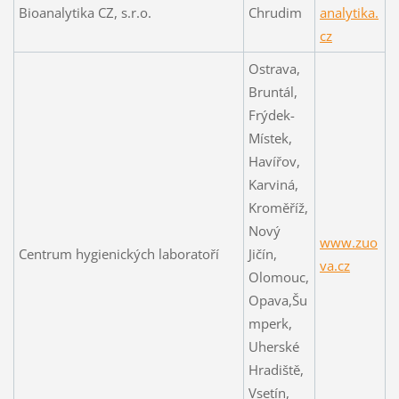
Bioanalytika CZ, s.r.o.
Chrudim
analytika.
cz
Ostrava,
Bruntál,
Frýdek-
Místek,
Havířov,
Karviná,
Kroměříž,
Nový
www.zuo
Centrum hygienických laboratoří
Jičín,
va.cz
Olomouc,
Opava,Šu
mperk,
Uherské
Hradiště,
Vsetín,