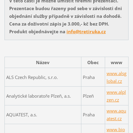
V této části je možné umístit firemní prezentaci
.
Prezentace budou řazeny pod sebe v závislosti dni
objednání služby případně v závislosti na dohodě.
Cena za doživotní zápis je 3.000,- kč bez DPH.
Produkt objednávejte na
info@tretiruka.cz
Název
Obec
www
www.alsg
ALS Czech Republic, s.r.o.
Praha
lobal.cz
www.alpl
Analytické laboratoře Plzeň, a.s.
Plzeň
zen.cz
www.aqu
AQUATEST, a.s.
Praha
atest.cz
www.bio