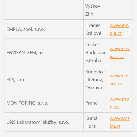
Vyškov,
Zlín
Hradec
www.em
EMPLA, spol. s.r.o.
Králové
pla.cz
České
www.env
ENVISAN-GEM, a.s.
Budějovic
isan.cz
e,Praha
Kunovice,
www.eps
EPS, s.r.o.
Litvínov,
sro.cz
Ostrava
www.mo
MONITORING, s.r.o.
Praha
ni.cz
Kutná
www.uns
ÚNS Laboratorní služby, s.r.o.
Hora
kh.cz