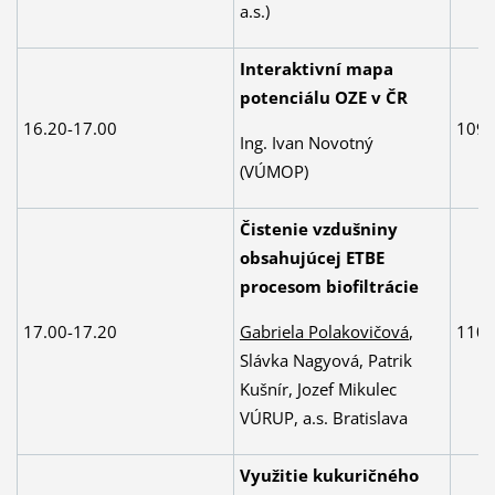
a.s.)
Interaktivní mapa
potenciálu OZE v ČR
16.20-17.00
109
Ing. Ivan Novotný
(VÚMOP)
Čistenie vzdušniny
obsahujúcej ETBE
procesom biofiltrácie
Gabriela Polakovičová
,
17.00-17.20
110
Slávka Nagyová, Patrik
Kušnír, Jozef Mikulec
VÚRUP, a.s. Bratislava
Využitie kukuričného