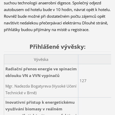
suchou technologii anaerobní digesce. Společný odjezd
autobusem od hotelu bude v 10 hodin, návrat opět k hotelu.
Rovněž bude možné při dostatečném počtu zájemců opět
navštívit nedalekou přečerpávací elektrárnu Dlouhé stráně,
přihlášky budou přijímány na místě u registrace.
Přihlášené vývěsky:
Vývěska
K
Radiační přenos energie ve spínacím
oblouku VN a VVN vypínačů
127
Mgr. Nadezda Bogatyreva (Vysoké Učení
Technické v Brně)
Inovativní přístup k energetickému
využívání biomasy v reálném