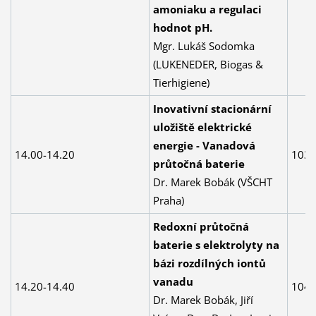
amoniaku a regulaci
hodnot pH.
Mgr. Lukáš Sodomka
(LUKENEDER, Biogas &
Tierhigiene)
Inovativní stacionární
uložiště elektrické
energie - Vanadová
14.00-14.20
103
průtočná baterie
Dr. Marek Bobák (VŠCHT
Praha)
Redoxní průtočná
baterie s elektrolyty na
bázi rozdílných iontů
vanadu
14.20-14.40
104
Dr. Marek Bobák, Jiří