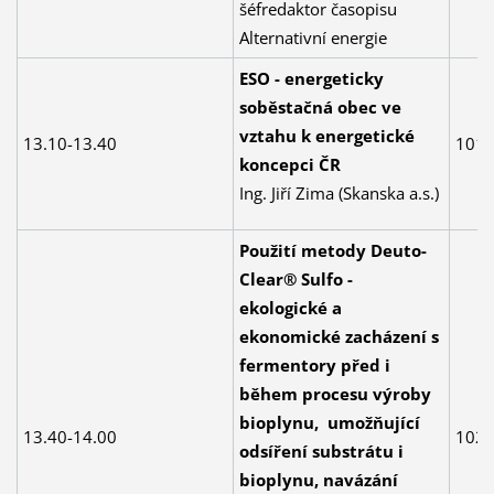
šéfredaktor časopisu
Alternativní energie
ESO - energeticky
soběstačná obec ve
vztahu k energetické
13.10-13.40
101
koncepci ČR
Ing. Jiří Zima (Skanska a.s.)
Použití metody Deuto-
Clear® Sulfo -
ekologické a
ekonomické zacházení s
fermentory před i
během procesu výroby
bioplynu, umožňující
13.40-14.00
102
odsíření substrátu i
bioplynu, navázání