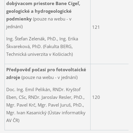
dobývacom priestore Bane Cígeľ,
geologické a hydrogeologické
podmienky
(pouze na webu - v
jednání)
121
Ing. Štefan Zelenák, PhD., Ing. Erika
Škvareková, PhD. (Fakulta BERG,
Technická univerzita v Košiciach)
Předpověď počasí pro fotovoltaické
zdroje
(pouze na webu - v jednání)
Doc. Ing. Emil Pelikán, RNDr. Kryštof
Eben, CSc, RNDr. Jaroslav Resler, PhD.,
120
Mgr. Pavel Krč, Mgr. Pavel Juruš, PhD.,
Mgr. Ivan Kasanický (Ústav informatiky
AV ČR)