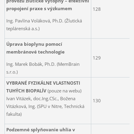
provozu žlutické výtopny – efektivní
propojení praxe s výzkumem
128
Ing. Pavlína Voláková, Ph.D. (Žlutická
teplárenská a.s.)
Úprava bioplynu pomocí
membránové technologie
129
Ing. Marek Bobák, Ph.D. (MemBrain
s.r.o.)
VY
BRANÉ FYZIKÁLNE VLASTNOSTI
TUHÝCH BIOPALÍV
(pouze na webu)
Ivan Vitázek, doc.Ing.CSc., Božena
130
Vitázková, Ing. (SPU v Nitre, Technická
fakulta)
Podzemné splyňovanie uhlia v