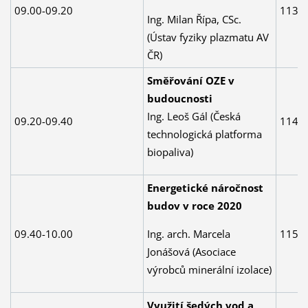
09.00-09.20
113
Ing. Milan Řípa, CSc.
(Ústav fyziky plazmatu AV
ČR)
Směřování OZE v
budoucnosti
Ing. Leoš Gál (Česká
09.20-09.40
114
technologická platforma
biopaliva)
Energetické náročnost
budov v roce 2020
Ing. arch. Marcela
09.40-10.00
115
Jonášová (Asociace
výrobců minerální izolace)
Využití šedých vod a