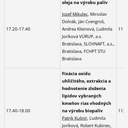
oleja na výrobu palív
Jozef Mikulec
, Miroslav
Dolnák, Ján Cvengroš,
Andrea Kleinová, Ľudmila
17.20-17.40
111
Joríková VÚRUP, a.s.
Bratislava, SLOVNAFT, a.s.,
Bratislava, FCHPT STU
Bratislava
Fixácia oxidu
uhličitého, extrakcia a
hodnotenie zloženia
lipidov vybraných
kmeňov rias vhodných
17.40-18.00
na výrobu biopalív
112
Patrik Kušnír
, Ľudmila
Joríková, Robert Kubinec,