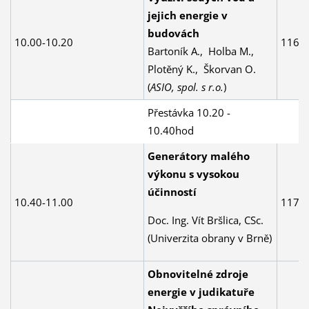
jejich energie v
budovách
10.00-10.20
116
Bartoník A., Holba M.,
Plotěný K., Škorvan O.
(
ASIO, spol. s r.o.
)
Přestávka 10.20 -
10.40hod
Generátory malého
výkonu s vysokou
účinností
10.40-11.00
117
Doc. Ing. Vít Bršlica, CSc.
(Univerzita obrany v Brně)
Obnovitelné zdroje
energie v judikatuře