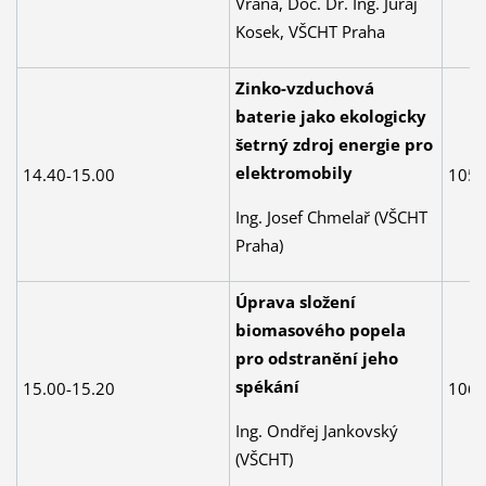
Vrána, Doc. Dr. Ing. Juraj
Kosek, VŠCHT Praha
Zinko-vzduchová
baterie jako ekologicky
šetrný zdroj energie pro
elektromobily
14.40-15.00
105
Ing. Josef Chmelař (VŠCHT
Praha)
Úprava složení
biomasového popela
pro odstranění jeho
spékání
15.00-15.20
106
Ing. Ondřej Jankovský
(VŠCHT)