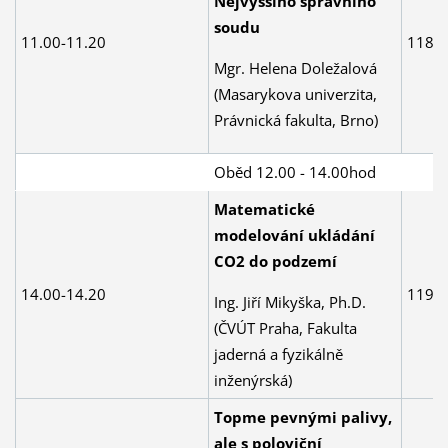
Nejvyššího správního
soudu
11.00-11.20
118
Mgr. Helena Doležalová
(Masarykova univerzita,
Právnická fakulta, Brno)
Oběd 12.00 - 14.00hod
Matematické
modelování ukládání
CO2 do podzemí
14.00-14.20
119
Ing. Jiří Mikyška, Ph.D.
(ČVÚT Praha, Fakulta
jaderná a fyzikálně
inženýrská)
Topme pevnými palivy,
ale s poloviční