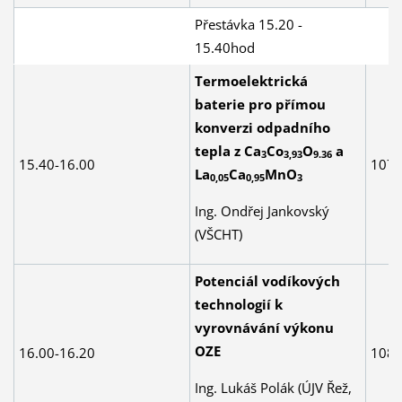
Přestávka 15.20 -
15.40hod
Termoelektrická
baterie pro přímou
konverzi odpadního
tepla z Ca
Co
O
a
3
3,93
9.36
15.40-16.00
107
La
Ca
MnO
0,05
0,95
3
Ing. Ondřej Jankovský
(VŠCHT)
Potenciál vodíkových
technologií k
vyrovnávání výkonu
OZE
16.00-16.20
108
Ing. Lukáš Polák (ÚJV Řež,