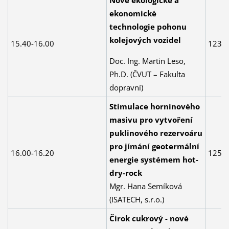
Nové ekologické a
ekonomické
technologie pohonu
kolejových vozidel
15.40-16.00
123
Doc. Ing. Martin Leso,
Ph.D. (ČVUT – Fakulta
dopravní)
Stimulace horninového
masivu pro vytvoření
puklinového rezervoáru
pro jímání geotermální
16.00-16.20
125
energie systémem hot-
dry-rock
Mgr. Hana Semíková
(ISATECH, s.r.o.)
Čirok cukrový - nové