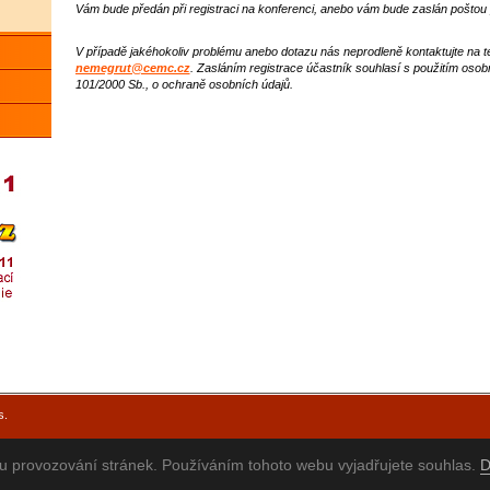
Vám bude předán při registraci na konferenci, anebo vám bude zaslán poštou
V případě jakéhokoliv problému anebo dotazu nás neprodleně kontaktujte na t
nemegrut@cemc.cz
. Zasláním registrace účastník souhlasí s použitím oso
101/2000 Sb., o ochraně osobních údajů.
s.
mu provozování stránek. Používáním tohoto webu vyjadřujete souhlas.
D