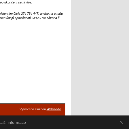
 po ukončení semináře.
elefonním čísle 274 784 447, anebo na emailu:
bních údajů společností CEMC dle zákona č.
Vytvořeno službou
Webnode
alší informace