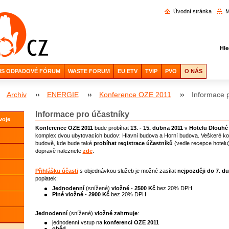
Vyhl
Úvodní stránka
M
Hle
IS ODPADOVÉ FÓRUM
WASTE FORUM
EU ETV
TVIP
PVO
O NÁS
Archiv
ENERGIE
Konference OZE 2011
Informace p
Informace pro účastníky
voje
Konference OZE 2011
bude probíhat
13. - 15. dubna 2011
v
Hotelu Dlouhé 
komplex dvou ubytovacích budov: Hlavní budova a Horní budova. Veškeré konf
budově, kde bude také
probíhat registrace účastníků
(vedle recepce hotelu)
dopravě naleznete
zde
.
Přihlášku účasti
s objednávkou služeb je možné zasílat
nejpozději do 7. d
poplatek:
Jednodenní
(snížené)
vložné
-
2500 Kč
bez 20% DPH
Plné vložné
-
2900 Kč
bez 20% DPH
Jednodenní
(snížené)
vložné
zahrnuje
:
jednodenní vstup na
konferenci
OZE 2011
oběd