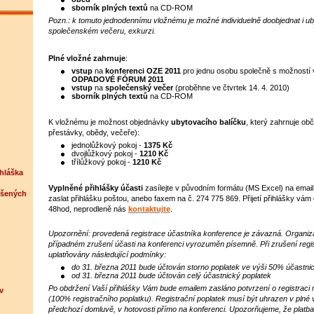
sborník plných textů
na CD-ROM
Pozn.: k tomuto jednodennímu vložnému je možné individuelně doobjednat i ub
společenském večeru, exkurzi.
Plné vložné zahrnuje
:
vstup
na
konferenci
OZE 2011
pro jednu osobu společně s možností 
ODPADOVÉ FÓRUM 2011
vstup
na
společenský večer
(proběhne ve čtvrtek 14. 4. 2010)
sborník plných textů
na CD-ROM
K vložnému je možnost objednávky
ubytovacího balíčku
, který zahrnuje obč
přestávky, obědy, večeře):
jednolůžkový pokoj -
1375 Kč
dvojlůžkový pokoj -
1210 Kč
třílůžkový pokoj -
1210 Kč
ihláška
Vyplněné
přihlášky účasti
zasílejte v původním formátu (MS Excel) na email
ášených
zaslat přihlášku poštou, anebo faxem na č. 274 775 869. Přijetí přihlášky vá
48hod, neprodleně nás
kontaktujte
.
Upozornění: provedená registrace účastníka konference je závazná. Organiz
případném zrušení účasti na konferenci vyrozuměn písemně. Při zrušení regi
uplatňovány následující podmínky:
do 31. března 2011 bude účtován storno poplatek ve výši 50% účastni
od 31. března 2011 bude účtován celý účastnický poplatek
Po obdržení Vaší přihlášky Vám bude emailem zasláno potvrzení o registraci 
v
(100% registračního poplatku). Registrační poplatek musí být uhrazen v plné 
předchozí domluvě, v hotovosti přímo na konferenci. Upozorňujeme, že platb