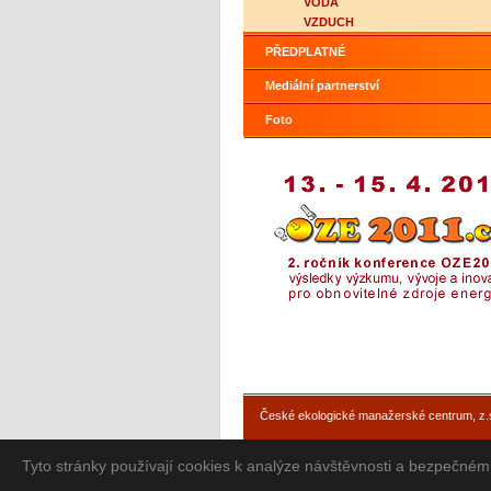
VODA
VZDUCH
PŘEDPLATNÉ
Mediální partnerství
Foto
České ekologické manažerské centrum, z.
Tyto stránky používají cookies k analýze návštěvnosti a bezpečné