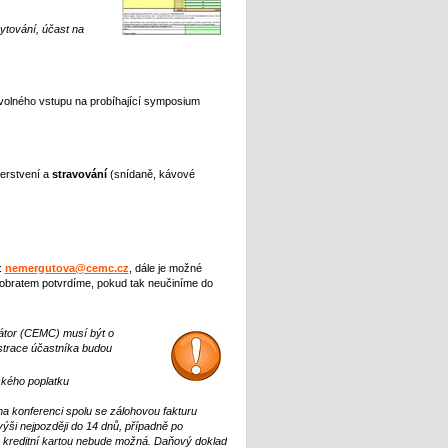
ytování, účast na
volného vstupu na probíhající symposium
erstvení a
stravování
(snídaně, kávové
:
nemergutova@cemc.cz
, dále je možné
m obratem potvrdíme, pokud tak neučiníme do
átor (CEMC) musí být o
strace účastníka budou
ckého poplatku
na konferenci spolu se zálohovou fakturu
výši nejpozději do 14 dnů, případně po
a kreditní kartou nebude možná. Daňový doklad