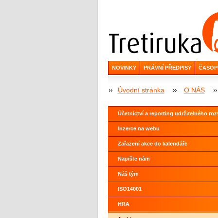
NOVINKY
PRÁVNÍ PŘEDPISY
ČASOP
Úvodní stránka
O NÁS
Účetnictví a reporting udržitelného roz
Inzerce na webu
Zařazení akce do kalendáře
Napište nám
Náš tým
ISO14001
HRA