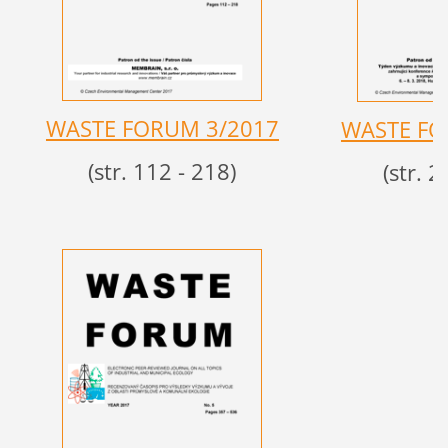
WASTE FORU
M 3/2017
WASTE F
(str. 112 - 218)
(str. 