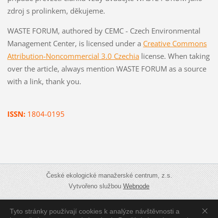
zdroj s prolinkem, děkujeme.
WASTE FORUM, authored by CEMC - Czech Environmental
Management Center, is licensed under a
Creative Commons
Attribution-Noncommercial 3.0 Czechia
license. When taking
over the article, always mention WASTE FORUM as a source
with a link, thank you.
ISSN:
1804-0195
České ekologické manažerské centrum, z.s.
Vytvořeno službou
Webnode
Tyto stránky používají cookies k analýze návštěvnosti a
Zobrazit:
Mobilní verzi
|
Standardní verzi