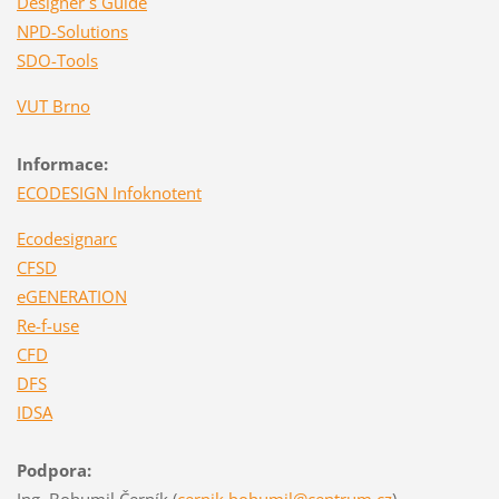
Designer´s Guide
NPD-Solutions
SDO-Tools
VUT Brno
Informace:
ECODESIGN Infoknotent
Ecodesignarc
CFSD
eGENERATION
Re-f-use
CFD
DFS
IDSA
Podpora: