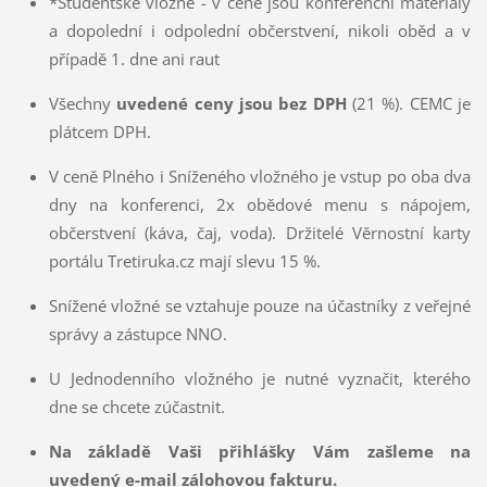
*Studentské vložné - v ceně jsou konferenční materiály
a dopolední i odpolední občerstvení, nikoli oběd a v
případě 1. dne ani raut
Všechny
uvedené ceny jsou bez DPH
(21 %). CEMC je
plátcem DPH.
V ceně Plného i Sníženého vložného je vstup po oba dva
dny na konferenci, 2x obědové menu s nápojem,
občerstvení (káva, čaj, voda). Držitelé Věrnostní karty
portálu Tretiruka.cz mají slevu 15 %.
Snížené vložné se vztahuje pouze na účastníky z veřejné
správy a zástupce NNO.
U Jednodenního vložného je nutné vyznačit, kterého
dne se chcete zúčastnit.
Na základě Vaši přihlášky Vám zašleme na
uvedený e-mail zálohovou fakturu.