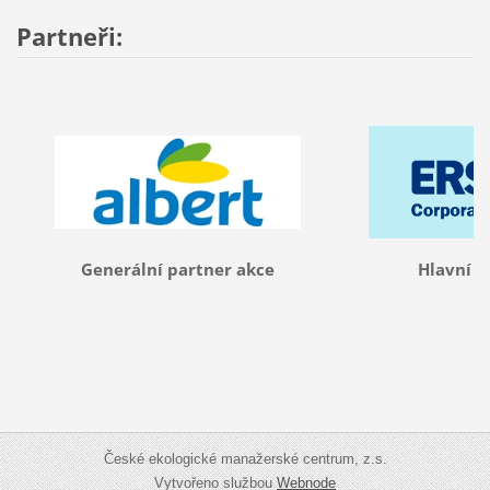
Partneři:
Generální partner akce
Hlavní p
České ekologické manažerské centrum, z.s.
Vytvořeno službou
Webnode