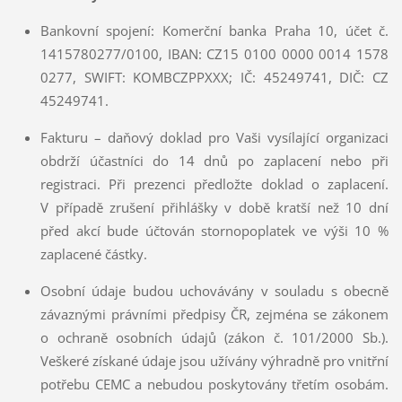
Bankovní spojení: Komerční banka Praha 10, účet č.
1415780277/0100, IBAN: CZ15 0100 0000 0014 1578
0277, SWIFT: KOMBCZPPXXX; IČ: 45249741, DIČ: CZ
45249741.
Fakturu – daňový doklad pro Vaši vysílající organizaci
obdrží účastníci do 14 dnů po zaplacení nebo při
registraci. Při prezenci předložte doklad o zaplacení.
V případě zrušení přihlášky v době kratší než 10 dní
před akcí bude účtován stornopoplatek ve výši 10 %
zaplacené částky.
Osobní údaje budou uchovávány v souladu s obecně
závaznými právními předpisy ČR, zejména se zákonem
o ochraně osobních údajů (zákon č. 101/2000 Sb.).
Veškeré získané údaje jsou užívány výhradně pro vnitřní
potřebu CEMC a nebudou poskytovány třetím osobám.