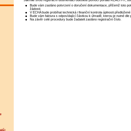
Bude vám zasláno potvrzení o doručení dokumentace, přičemž toto po
žádosti;
V ECHA bude probíhat technická i finanční kontrola úplnosti předložené
Bude vám faktura s odpovídající částkou k úhradě, kterou je nutné dle 
Na závěr celé procedury bude žadateli zasláno registrační číslo.
e
ajů: