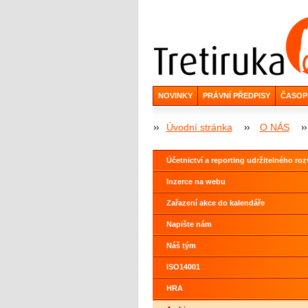
NOVINKY
PRÁVNÍ PŘEDPISY
ČASOP
Úvodní stránka
O NÁS
Účetnictví a reporting udržitelného roz
Inzerce na webu
Zařazení akce do kalendáře
Napište nám
Náš tým
ISO14001
HRA