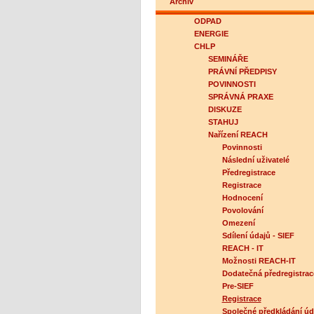
Archiv
ODPAD
ENERGIE
CHLP
SEMINÁŘE
PRÁVNÍ PŘEDPISY
POVINNOSTI
SPRÁVNÁ PRAXE
DISKUZE
STAHUJ
Nařízení REACH
Povinnosti
Následní uživatelé
Předregistrace
Registrace
Hodnocení
Povolování
Omezení
Sdílení údajů - SIEF
REACH - IT
Možnosti REACH-IT
Dodatečná předregistrac
Pre-SIEF
Registrace
Společné předkládání úd