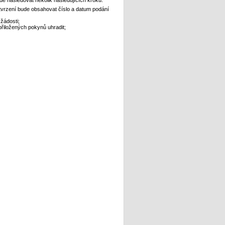
tvrzení bude obsahovat číslo a datum podání
 žádosti;
přiložených pokynů uhradit;