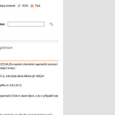
edávání
apa stránek
RSS
Tisk
dat:
gistrace
ce ECHA (Evropské chemické agentuře) pomocí
ující kroky:
í si, zda byla daná láktka již někým
plňku k IUCLID 5;
trační číslo k dané látce, a to v případě kdy
 následovat několik následujících kroků: