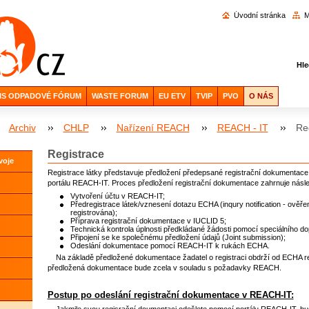
Vyhl
Úvodní stránka
M
Hle
IS ODPADOVÉ FÓRUM
WASTE FORUM
EU ETV
TVIP
PVO
O NÁS
Archiv
CHLP
Nařízení REACH
REACH - IT
Re
Registrace
voje
Registrace látky představuje předložení předepsané registrační dokumenta
portálu REACH-IT. Proces předložení registrační dokumentace zahrnuje násled
Vytvoření účtu v REACH-IT;
Předregistrace látek/vznesení dotazu ECHA (inqury notification - ověřen
registrována);
Příprava registrační dokumentace v IUCLID 5;
Technická kontrola úplnosti předkládané žádosti pomocí speciálního do
Připojení se ke společnému předložení údajů (Joint submission);
Odeslání dokumentace pomocí REACH-IT k rukách ECHA.
Na základě předložené dokumentace žadatel o registraci obdrží od ECHA regis
předložená dokumentace bude zcela v souladu s požadavky REACH.
Postup po odeslání registrační dokumentace v REACH-IT:
Jakmile svou regisrační doumentaci odešlete pomocí portálu REACH-IT, bude