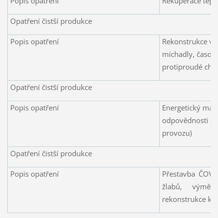
Popis opatření
Rekuperace tepe
Opatření čistší produkce
Popis opatření
Rekonstrukce va
míchadly, časov
protiproudé chla
Opatření čistší produkce
Popis opatření
Energetický man
odpovědnosti za
provozu)
Opatření čistší produkce
Popis opatření
Přestavba ČOV (i
žlabů, výměna
rekonstrukce kan