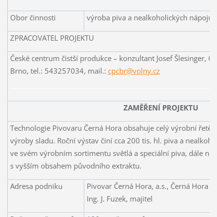
Obor činnosti
výroba piva a nealkoholických nápojů
ZPRACOVATEL PROJEKTU
České centrum čistší produkce –
konzultant Josef Šlesinger, 
Brno, tel.: 543257034, mail.:
cpcbr@volny.cz
ZAMĚŘENÍ PROJEKTU
Technologie Pivovaru Černá Hora obsahuje celý výrobní řetěz
výroby sladu. Roční výstav činí cca 200 tis. hl. piva a nealko
ve svém výrobním sortimentu světlá a speciální piva, dále nea
s vyšším obsahem původního extraktu.
Adresa podniku
Pivovar Černá Hora, a.s., Černá Hora 3
Ing. J. Fuzek, majitel