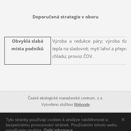
Doporučená strategie v oboru
Obvyklá slabá
Výroba a redukce páry; výroba tlak
místa podniků
tepla na sladovně; mytí lahví a přepra
chladu; provoz ČOV.
České ekologické manažerské centrum, z.s.
Vytvořeno službou
Webnode
Tyto stránky používají cookies k analýze návštěvnosti a
Zobrazit:
Mobilní verzi
|
Standardní verzi
bezpečnému provozování stránek. Používáním tohoto webu
vyjadřujete souhlas.
Další informace